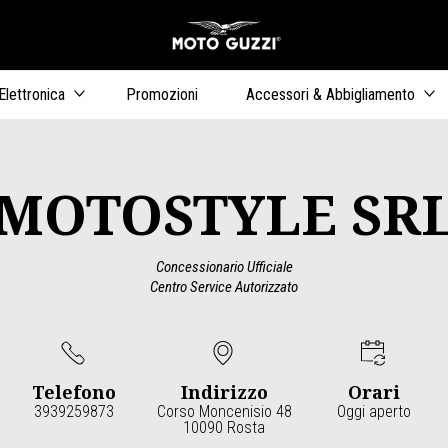
Vai al conten
ari
Elettronica
Promozioni
Accessori & Abbigliamento
MOTOSTYLE SR
Concessionario Ufficiale
Centro Service Autorizzato
Telefono
Indirizzo
Orari
3939259873
Corso Moncenisio 48
Oggi aperto
10090 Rosta