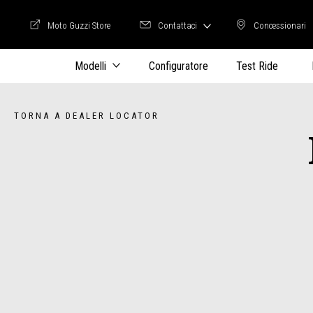
Moto Guzzi Store
Contattaci
Concessionari
Moto Guzzi Store
Concession
Modelli
Configuratore
Test Ride
TORNA A DEALER LOCATOR
Item