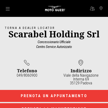
Vai al contenuto principale
TORNA A DEALER LOCATOR
Scarabel Holding Srl
Concessionario Ufficiale
Centro Service Autorizzato
Telefono
Indirizzo
049/8060900
Viale della Navigazione
Interna 69
35129 Padova
Item
1
of
2
PRENOTA UN APPUNTAMENTO