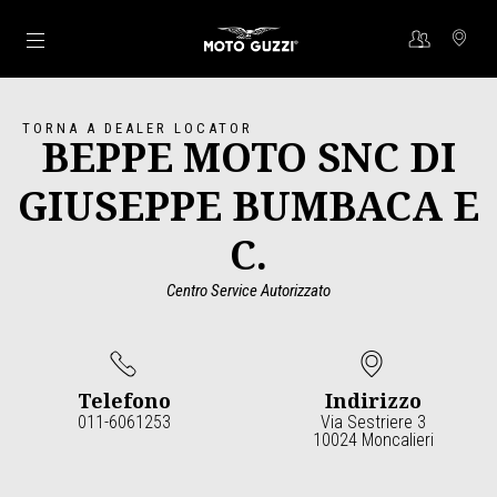
Vai al contenuto principale
TORNA A DEALER LOCATOR
BEPPE MOTO SNC DI
GIUSEPPE BUMBACA E
C.
Centro Service Autorizzato
Telefono
Indirizzo
011-6061253
Via Sestriere 3
10024 Moncalieri
Item
1
of
2