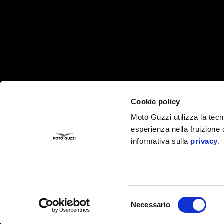
CONTATTI
Cookie policy
Privacy policy
Dove siamo
Moto Guzzi utilizza la tecno
Servizio Clienti
esperienza nella fruizione 
Campagne di richiamo
informativa sulla
privacy
.
Facebook
Instagram
Youtube
Selezione
Necessario
del
consenso