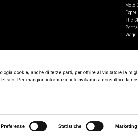
Moto G
Exper
The C
Portra
Viaggi
CORPORATE
Wide Magazine
Piaggio Group
logia cookie, anche di terze parti, per offrire al visitatore la migl
Museo Moto Guzzi
del sito. Per maggiori informazioni ti invitiamo a consultare la no
Accessibilità
Preferenze
Statistiche
Marketing
© Piaggio & C spa - Tutti i diritti riservati - P. IVA 01551260506