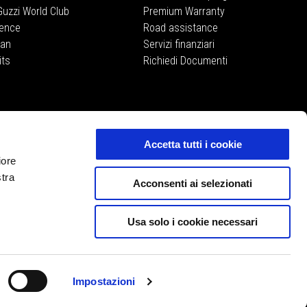
uzzi World Club
Premium Warranty
ience
Road assistance
lan
Servizi finanziari
its
Richiedi Documenti
MOTO GUZZI STORE
E-commerce
Accetta tutti i cookie
iore
stra
Acconsenti ai selezionati
Usa solo i cookie necessari
IT
SELEZIONA IL TUO SITO WEB LOCALE
Impostazioni