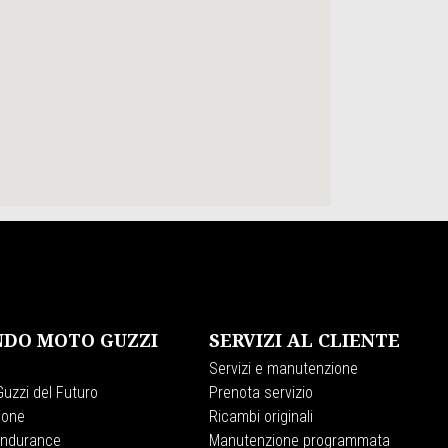
DO MOTO GUZZI
SERVIZI AL CLIENTE
Servizi e manutenzione
uzzi del Futuro
Prenota servizio
ione
Ricambi originali
Endurance
Manutenzione programmata