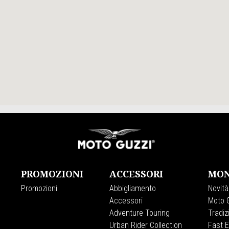
PROMOZIONI
ACCESSORI
MON
Promozioni
Abbigliamento
Novità
Accessori
Moto G
Adventure Touring
Tradiz
Urban Rider Collection
Fast 