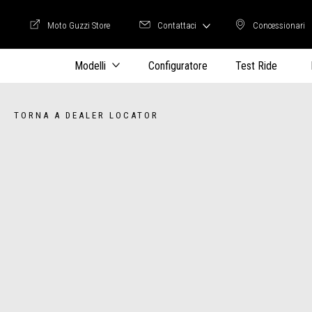
Moto Guzzi Store
Contattaci
Concessionari
Moto Guzzi Store
Concession
Modelli
Configuratore
Test Ride
TORNA A DEALER LOCATOR
Item
1