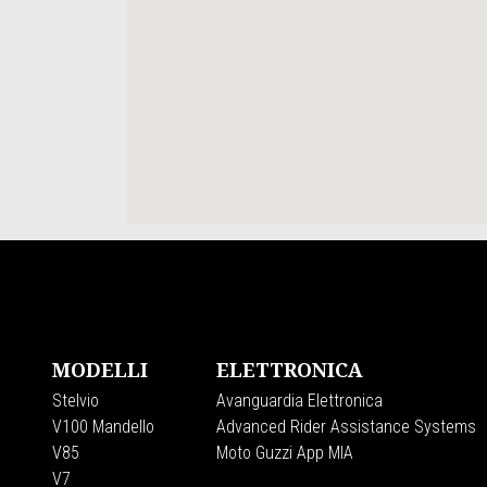
Piè di pagina
MODELLI
ELETTRONICA
Stelvio
Avanguardia Elettronica
V100 Mandello
Advanced Rider Assistance Systems
V85
Moto Guzzi App MIA
V7