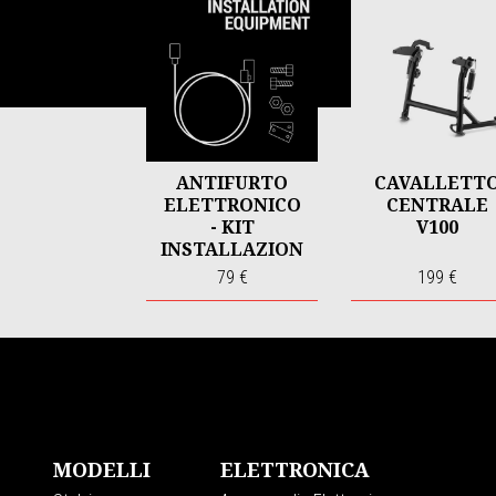
1
of
6
ANTIFURTO
CAVALLETT
ELETTRONICO
CENTRALE
- KIT
V100
INSTALLAZION
E
79 €
199 €
Piè di pagina
MODELLI
ELETTRONICA