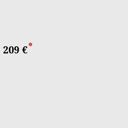
t
209 €