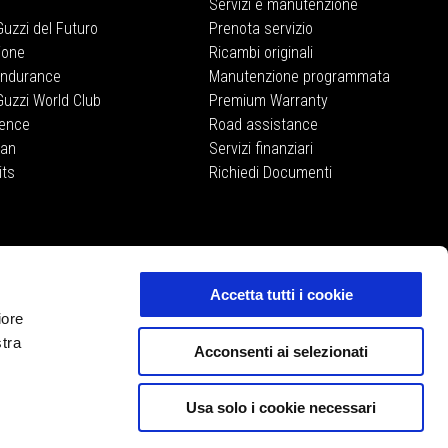
Servizi e manutenzione
uzzi del Futuro
Prenota servizio
ione
Ricambi originali
Endurance
Manutenzione programmata
uzzi World Club
Premium Warranty
ience
Road assistance
lan
Servizi finanziari
its
Richiedi Documenti
MOTO GUZZI STORE
E-commerce
Accetta tutti i cookie
iore
stra
Acconsenti ai selezionati
Usa solo i cookie necessari