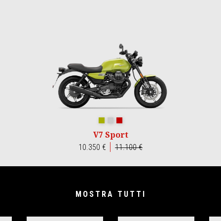
Verde Legnano
Grigio Lario
Rosso Monza
V7 Sport
10.350 €
11.100 €
MOSTRA TUTTI