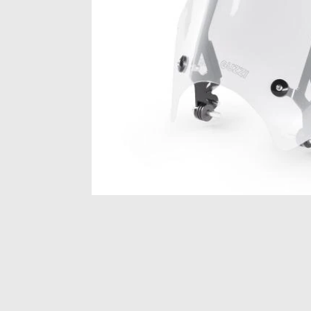
Item
1
of
1