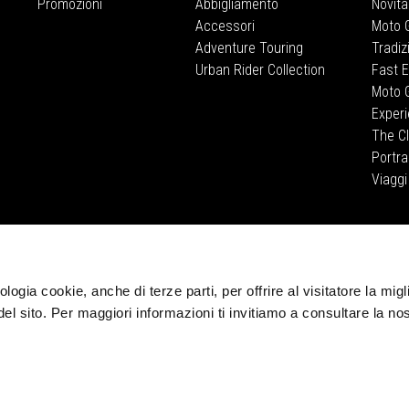
Promozioni
Abbigliamento
Novità
Accessori
Moto G
Adventure Touring
Tradiz
Urban Rider Collection
Fast 
Moto G
Exper
The C
Portra
Viaggi
CORPORATE
Wide Magazine
Piaggio Group
logia cookie, anche di terze parti, per offrire al visitatore la migl
Museo Moto Guzzi
del sito. Per maggiori informazioni ti invitiamo a consultare la no
Accessibilità