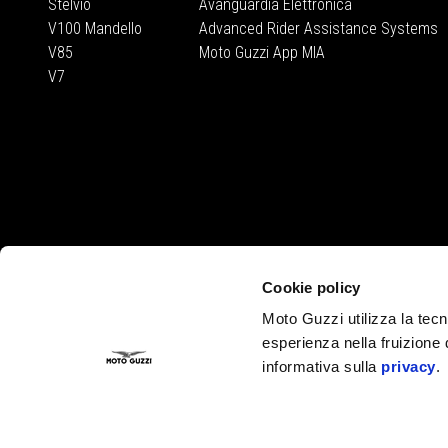
Stelvio
Avanguardia Elettronica
V100 Mandello
Advanced Rider Assistance Systems
V85
Moto Guzzi App MIA
V7
CONTATTI
Cookie policy
Privacy policy
Dove siamo
Moto Guzzi utilizza la tecno
Servizio Clienti
esperienza nella fruizione 
Campagne di richiamo
informativa sulla
privacy
.