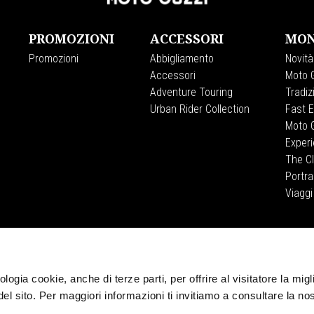
PROMOZIONI
ACCESSORI
MON
Promozioni
Abbigliamento
Novità
Accessori
Moto G
Adventure Touring
Tradiz
Urban Rider Collection
Fast 
Moto G
Exper
The C
Portra
Viaggi
CORPORATE
Wide Magazine
Piaggio Group
logia cookie, anche di terze parti, per offrire al visitatore la migl
Museo Moto Guzzi
del sito. Per maggiori informazioni ti invitiamo a consultare la no
Accessibilità