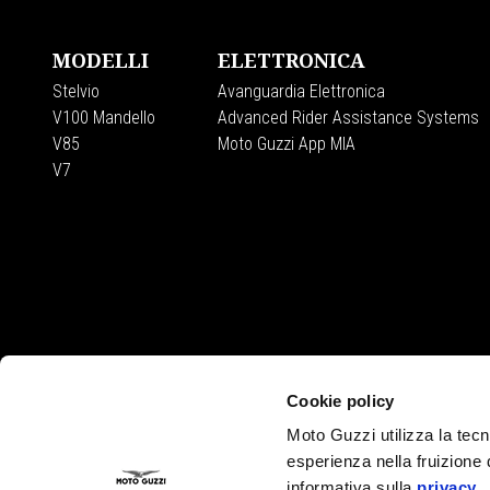
MODELLI
ELETTRONICA
Stelvio
Avanguardia Elettronica
V100 Mandello
Advanced Rider Assistance Systems
V85
Moto Guzzi App MIA
V7
CONTATTI
Cookie policy
Privacy policy
Dove siamo
Moto Guzzi utilizza la tecno
Servizio Clienti
esperienza nella fruizione 
Campagne di richiamo
informativa sulla
privacy
.