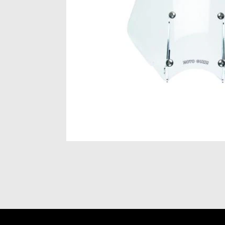
Item
1
of
1