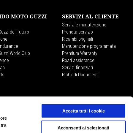
DO MOTO GUZZI
SERVIZI AL CLIENTE
Servizi e manutenzione
uzzi del Futuro
Prenota servizio
ione
Ricambi originali
Endurance
Manutenzione programmata
uzzi World Club
Premium Warranty
ience
Road assistance
lan
Servizi finanziari
its
Richiedi Documenti
MOTO GUZZI STORE
E-commerce
Accetta tutti i cookie
iore
stra
Acconsenti ai selezionati