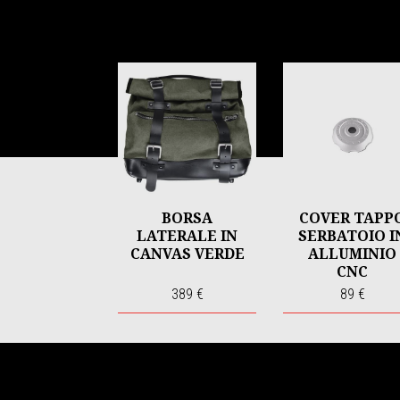
Item
1
of
6
BORSA
COVER TAPP
LATERALE IN
SERBATOIO I
CANVAS VERDE
ALLUMINIO
CNC
389 €
89 €
Piè di pagina