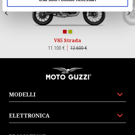
Precedente
S
Rosso Monza
Verde Legnano
V85 Strada
11.100 €
12.600 €
Piè di pagina
MODELLI
ELETTRONICA