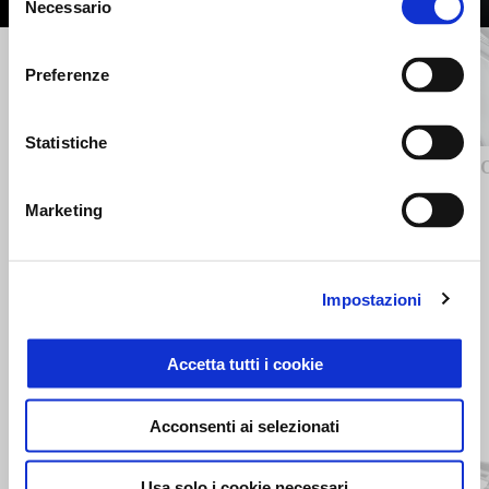
Necessario
del
consenso
Precedente
S
Preferenze
Statistiche
BAULETTO URBAN DARK CON
B
STAFFA DI MONTAGGIO
Marketing
629 €
Impostazioni
Accetta tutti i cookie
Item
1
of
Acconsenti ai selezionati
2
Usa solo i cookie necessari