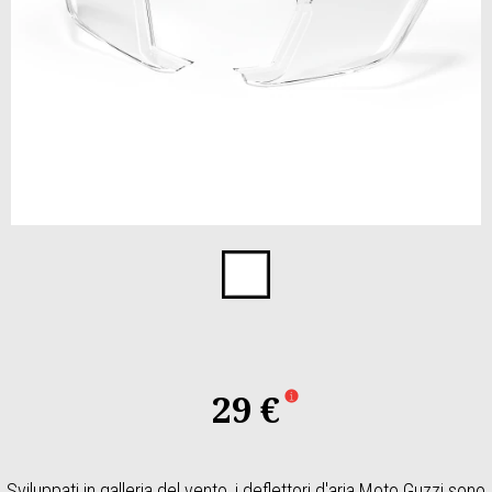
Item
1
of
1
29 €
Sviluppati in galleria del vento, i deflettori d'aria Moto Guzzi sono