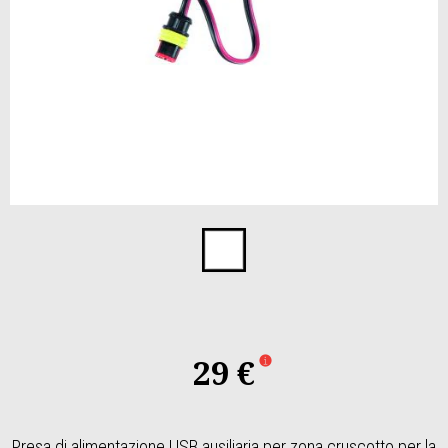
Item
1
of
1
29 €
Presa di alimentazione USB ausiliaria per zona cruscotto per la