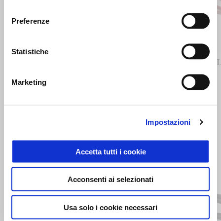
consenso
Precedente
S
Preferenze
Statistiche
BORSA SERBATOIO
MOL
Marketing
179 €
Impostazioni
Accetta tutti i cookie
Item
1
of
Acconsenti ai selezionati
6
Usa solo i cookie necessari