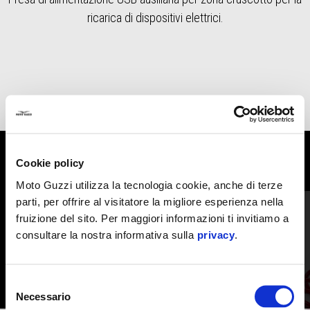
ricarica di dispositivi elettrici.
Cookie policy
MOSTRA TUTTI
Moto Guzzi utilizza la tecnologia cookie, anche di terze
Item
parti, per offrire al visitatore la migliore esperienza nella
1
of
6
fruizione del sito. Per maggiori informazioni ti invitiamo a
consultare la nostra informativa sulla
privacy
.
Selezione
Necessario
del