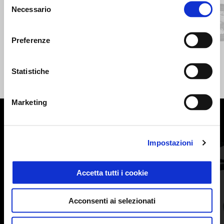
Necessario
del
Precedente
S
consenso
Preferenze
Nero Ruvido
Sabbia Camo
Blu Profondo
V7 Stone
Statistiche
8.550 €
9.300 €
Marketing
MOSTRA TUTTI
Impostazioni
Item
1
of
6
Accetta tutti i cookie
Acconsenti ai selezionati