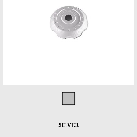
Item
1
Silver
of
1
SILVER