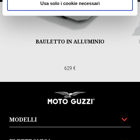
Usa solo i cookie necessari
Precedente
S
BAULETTO IN ALLUMINIO
629 €
Piè di pagina
MODELLI