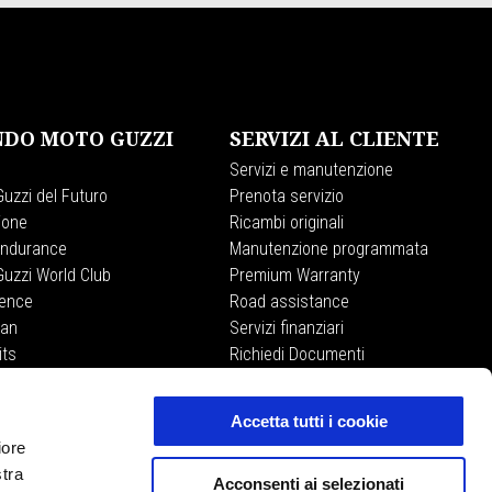
DO MOTO GUZZI
SERVIZI AL CLIENTE
Servizi e manutenzione
uzzi del Futuro
Prenota servizio
ione
Ricambi originali
Endurance
Manutenzione programmata
uzzi World Club
Premium Warranty
ience
Road assistance
lan
Servizi finanziari
its
Richiedi Documenti
Accetta tutti i cookie
iore
MOTO GUZZI STORE
stra
Acconsenti ai selezionati
E-commerce