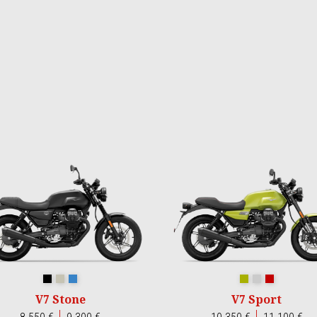
Nero Ruvido
Sabbia Camo
Blu Profondo
Verde Legnano
Grigio Lario
Rosso Monz
V7 Stone
V7 Sport