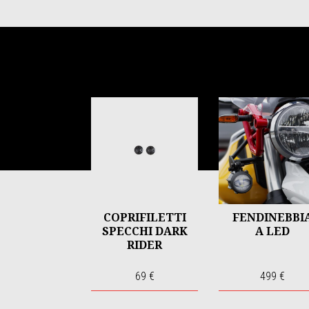
Item
1
of
6
COPRIFILETTI
FENDINEBBI
SPECCHI DARK
A LED
RIDER
69 €
499 €