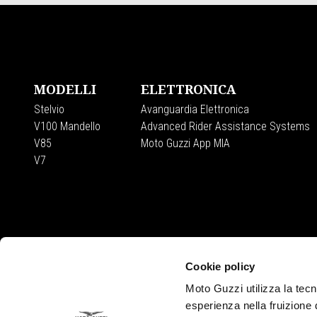
Piè di pagina
MODELLI
ELETTRONICA
Stelvio
Avanguardia Elettronica
V100 Mandello
Advanced Rider Assistance Systems
V85
Moto Guzzi App MIA
V7
Cookie policy
Moto Guzzi utilizza la tecno
CONTATTI
esperienza nella fruizione 
Privacy policy