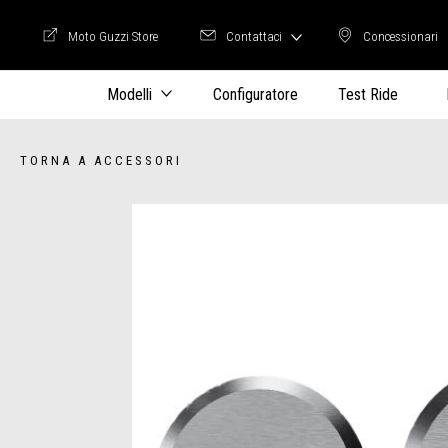
Moto Guzzi Store
Contattaci
Concessionari
Moto Guzzi Store
Concession
Modelli
Configuratore
Test Ride
TORNA A ACCESSORI