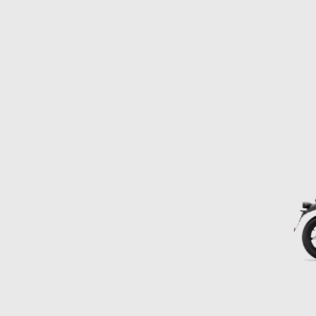
Item
1
of
2