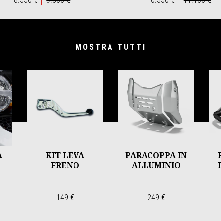
8.550 €
9.300 €
10.350 €
11.100 €
MOSTRA TUTTI
A
KIT LEVA
PARACOPPA IN
FRENO
ALLUMINIO
149 €
249 €