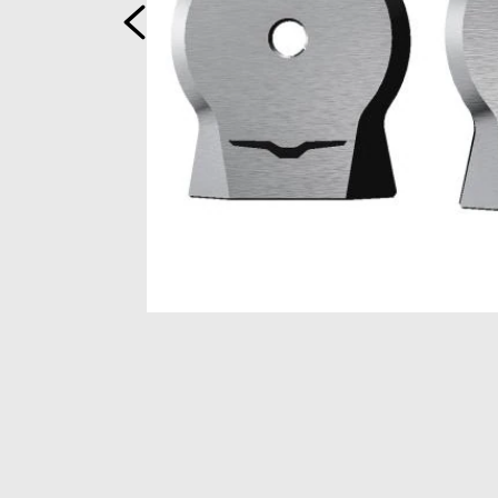
Precedente
Item
1
of
2