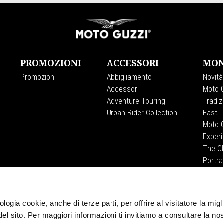
PROMOZIONI
ACCESSORI
MON
Promozioni
Abbigliamento
Novità
Accessori
Moto G
Adventure Touring
Tradiz
Urban Rider Collection
Fast 
Moto G
Exper
The C
Portra
Viaggi
logia cookie, anche di terze parti, per offrire al visitatore la migl
CORPORATE
del sito. Per maggiori informazioni ti invitiamo a consultare la no
Wide Magazine