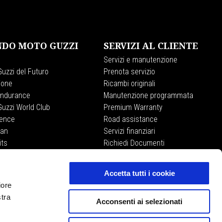
DO MOTO GUZZI
SERVIZI AL CLIENTE
Servizi e manutenzione
uzzi del Futuro
Prenota servizio
ione
Ricambi originali
Endurance
Manutenzione programmata
uzzi World Club
Premium Warranty
ience
Road assistance
lan
Servizi finanziari
its
Richiedi Documenti
Accetta tutti i cookie
iore
MOTO GUZZI STORE
stra
Acconsenti ai selezionati
E-commerce