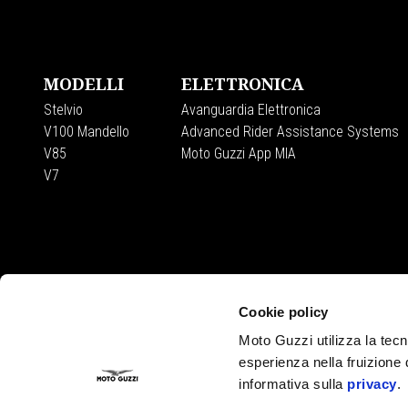
Piè di pagina
MODELLI
ELETTRONICA
Stelvio
Avanguardia Elettronica
V100 Mandello
Advanced Rider Assistance Systems
V85
Moto Guzzi App MIA
V7
Cookie policy
Moto Guzzi utilizza la tecno
CONTATTI
esperienza nella fruizione 
Privacy policy
informativa sulla
privacy
.
Dove siamo