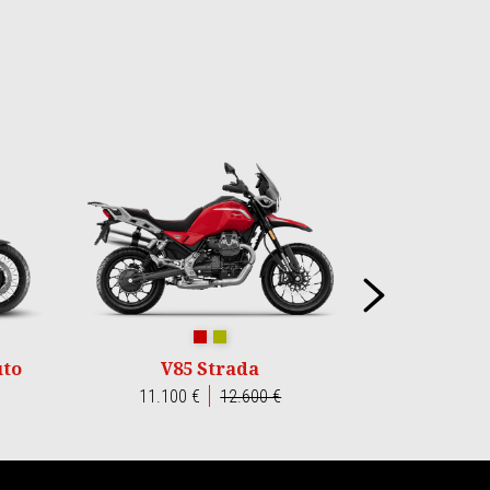
Succe
o
Rosso Monza
Verde Legnano
uto
V85 Strada
11.100 €
12.600 €