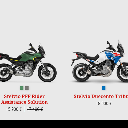
VERDE HIKING
GRIGIO CLIMBING
Duecento Tribut
Stelvio PFF Rider
Stelvio Duecento Trib
Assistance Solution
18.900 €
15.900 €
17.400 €