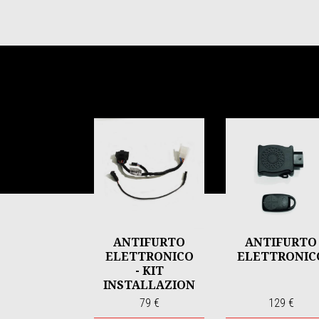
Item
1
of
6
ANTIFURTO
ANTIFURTO
ELETTRONICO
ELETTRONIC
- KIT
INSTALLAZION
E
79 €
129 €