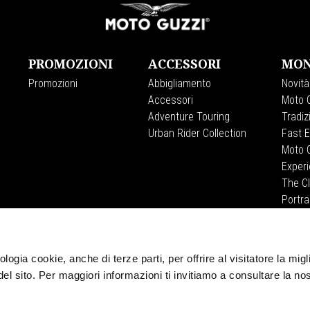
PROMOZIONI
ACCESSORI
MON
Promozioni
Abbigliamento
Novità
Accessori
Moto G
Adventure Touring
Tradiz
Urban Rider Collection
Fast 
Moto G
Exper
The C
Portra
Viaggi
logia cookie, anche di terze parti, per offrire al visitatore la migl
CORPORATE
del sito. Per maggiori informazioni ti invitiamo a consultare la no
Wide Magazine
Piaggio Group