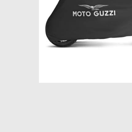
Item
1
of
1