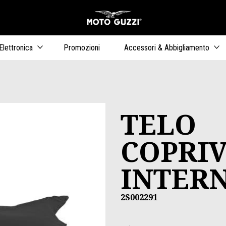
Vai al conten
ari
Elettronica
Promozioni
Accessori & Abbigliamento
TELO
COPRI
INTER
2S002291