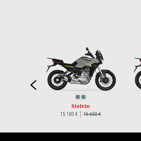
Item
1
of
6
Precedente
GRIGIO CLIMBING
VERDE HIKING
Stelvio
15.100 €
16.600 €