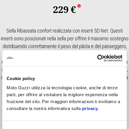
229 €
Sella Ribassata confort realizzata con inserti 3D Net. Questi
inserti sono posizionati nella sella per offrire il massimo sostegno
distribuendo correttamente il peso del pilota e del passeggero,
riducendo così al minimo l'affaticamento e migliorando il confort
nei lunghi viaggi. Quando Moto Guzzi MIA (607687M) è installata
sulla moto, è possibile sbloccare la funzionalità di riscaldamento,
che offre 3 livelli di temperatura per riscaldare la parte della sella
Cookie policy
dedicata al pilota.
Moto Guzzi utilizza la tecnologia cookie, anche di terze
parti, per offrire al visitatore la migliore esperienza nella
fruizione del sito. Per maggiori informazioni ti invitiamo a
consultare la nostra informativa sulla
privacy
.
Selezione