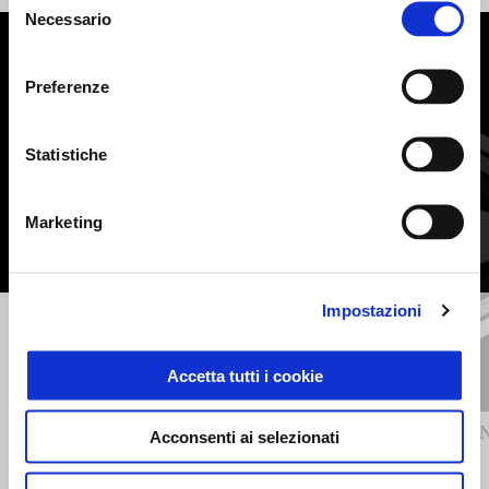
Necessario
del
consenso
MOSTRA TUTTI
Preferenze
Item
1
of
6
Statistiche
Marketing
Impostazioni
Precedente
S
Accetta tutti i cookie
BARRE PARAMOTORE
COMAN
Acconsenti ai selezionati