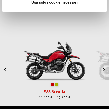
Usa solo i cookie necessari
159 €
Item
1
of
3
Precedente
S
Rosso Monza
Verde Legnano
V85 Strada
11.100 €
12.600 €