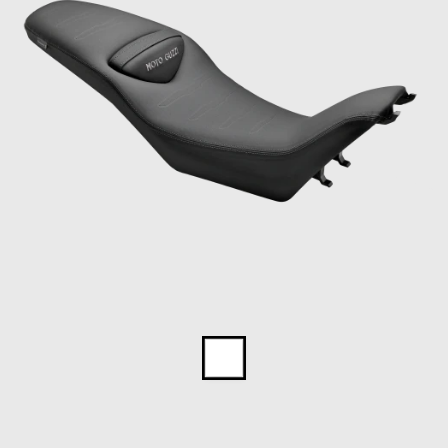
Item
1
of
1