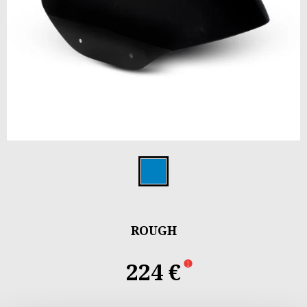
Item
1
Rough
of
1
ROUGH
224 €