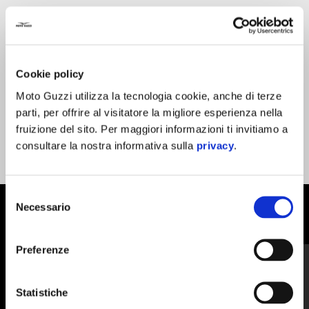
Dai libero sfogo alla tua creatività e rendi unica la tua V7 con il
coprisella «sketch» in versione grezza, pronto ad essere
verniciato e decorato esattamente come vuoi tu. Compatibile
solo con sella monoposto, da acquistare separatamente.
Cookie policy
Moto Guzzi utilizza la tecnologia cookie, anche di terze
parti, per offrire al visitatore la migliore esperienza nella
fruizione del sito. Per maggiori informazioni ti invitiamo a
consultare la nostra informativa sulla
privacy
.
Selezione
Necessario
del
MOSTRA TUTTI
consenso
Item
Preferenze
1
of
6
Statistiche