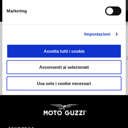
Marketing
Precedente
S
Impostazioni
Accetta tutti i cookie
BAULETTO 37 LT
COPR
Acconsenti ai selezionati
329 €
Usa solo i cookie necessari
Piè di pagina