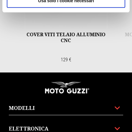
Usa solo i cookie necessari
Precedente
S
COVER VITI TELAIO ALLUMINIO
MO
CNC
129 €
Piè di pagina
MODELLI
ELETTRONICA