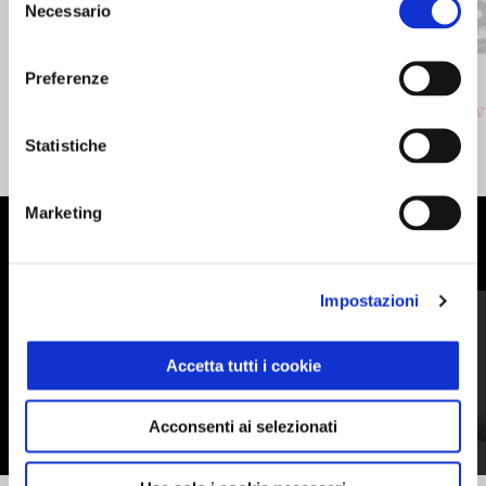
Necessario
del
Precedente
S
consenso
Preferenze
GRIGIO CLIMBING
VERDE HIKING
Stelvio
Stelv
15.100 €
16.600 €
Statistiche
Marketing
MOSTRA TUTTI
Item
Impostazioni
1
of
6
Accetta tutti i cookie
Acconsenti ai selezionati