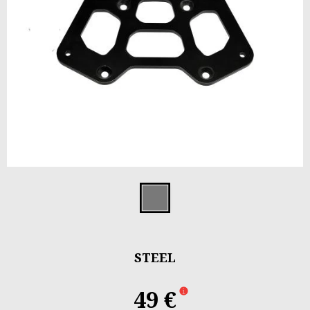
Item
1
Steel
of
1
STEEL
49 €