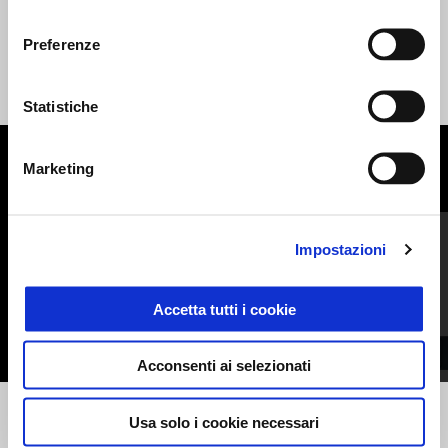
consenso
Preferenze
Statistiche
Marketing
MOSTRA TUTTI
Item
1
of
6
Impostazioni
Accetta tutti i cookie
Acconsenti ai selezionati
Precedente
S
Usa solo i cookie necessari