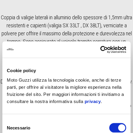
Coppia di valigie laterali in alluminio dello spessore di 1,5mm ultra
resistenti e capienti (valigia SX 33LT , DX 38LT), verniciate a
polvere per offrire il massimo della protezione e durevolezza nel
tempo. Sono assicurate al veicolo tramite serratura con un
apposita chiave di sicurezza e possono essere comodamente
asportate in pochi secondi. Vengono fornite di blocchetti
serratura aggiuntivi in modo da poter utilizzare una sola chiave
Cookie policy
anche per il baule 48LT. L’apertura dall’alto ne facilita il carico.
Moto Guzzi utilizza la tecnologia cookie, anche di terze
Disponibili come accessorio le borse interne. 100% Made in Italy.
parti, per offrire al visitatore la migliore esperienza nella
Necessari supporti valigie 2S001342 venduti separatamente.
fruizione del sito. Per maggiori informazioni ti invitiamo a
Caratteristiche Principali: Sistema a sgancio rapido, apertura e
consultare la nostra informativa sulla
privacy
.
carico dall’alto, sistema Safe lock, chiusura personalizzata Moto
Guzzi, cover cerniere in ABS, un’unica chiave per bauletto e
valigie, chiusura ermetica anti acqua e polvere.
Selezione
Necessario
del