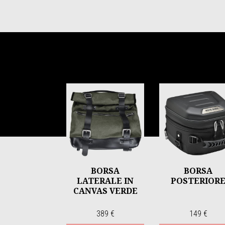
Item
1
of
6
BORSA
BORSA
LATERALE IN
POSTERIOR
CANVAS VERDE
389 €
149 €