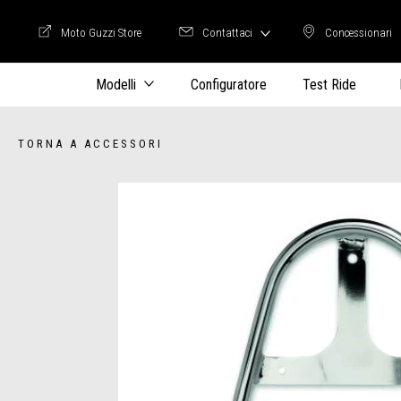
Moto Guzzi Store
Contattaci
Concessionari
Moto Guzzi Store
Concession
Modelli
Configuratore
Test Ride
TORNA A ACCESSORI