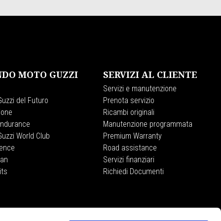
DO MOTO GUZZI
SERVIZI AL CLIENTE
Servizi e manutenzione
uzzi del Futuro
Prenota servizio
ione
Ricambi originali
Endurance
Manutenzione programmata
uzzi World Club
Premium Warranty
ience
Road assistance
lan
Servizi finanziari
its
Richiedi Documenti
MOTO GUZZI STORE