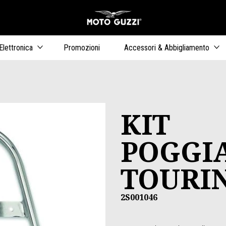
Vai al conten
ari
Elettronica
Promozioni
Accessori & Abbigliamento
KIT
POGGI
TOURI
2S001046