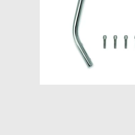
Item
1
of
1