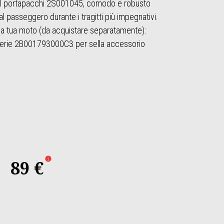
sul portapacchi 2S001045, comodo e robusto
al passeggero durante i tragitti più impegnativi.
r la tua moto (da acquistare separatamente):
erie 2B001793000C3 per sella accessorio
Grey
89 €