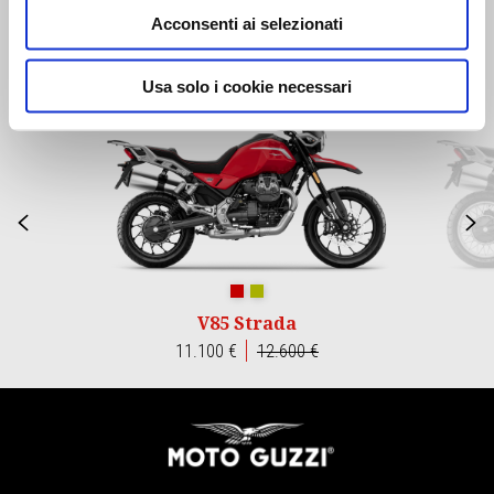
Acconsenti ai selezionati
Item
Usa solo i cookie necessari
1
of
3
Precedente
S
Rosso Monza
Verde Legnano
V85 Strada
11.100 €
12.600 €
Piè di pagina