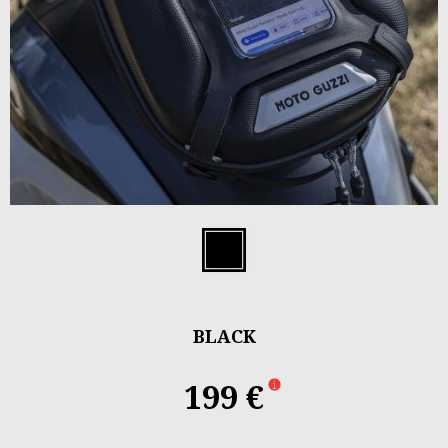
Item
1
Black
of
2
BLACK
199 €