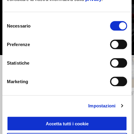
Item
1
of
6
Selezione
Necessario
del
consenso
Preferenze
Statistiche
Precedente
S
Marketing
ANTIFURTO ELETTRONICO - KIT
F
INSTALLAZIONE
Impostazioni
49 €
Accetta tutti i cookie