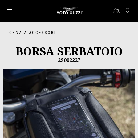
Vai al contenuto principale
TORNA A ACCESSORI
BORSA SERBATOIO
2S002227
Precedente
Su