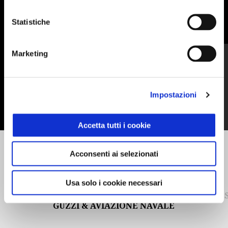
Statistiche
MOSTRA TUTTI
Item
1
Marketing
of
6
Impostazioni
Accetta tutti i cookie
Precedente
S
Acconsenti ai selezionati
Usa solo i cookie necessari
GIACCA SOFTSHELL MOTO
MG ES
GUZZI & AVIAZIONE NAVALE