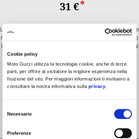
31 €
L’Heritage 9TWENTY cap presenta un patch in tessuto con bordo
ricamato sul davanti che mostra con orgoglio l’iconico logo Moto
Guzzi in oro. Inoltre, è adornato con il logo NEW ERA ricamato sul
lato. Questo cappellino include una chiusura a D-ring che
Cookie policy
garantisce una vestibilità sicura e regolabile per tutte le taglie di
Moto Guzzi utilizza la tecnologia cookie, anche di terze
testa. Realizzato con materiali di alta qualità che garantiscono
parti, per offrire al visitatore la migliore esperienza nella
fruizione del sito. Per maggiori informazioni ti invitiamo a
durevolezza, ha una costruzione a sei pannelli e occhielli cuciti
consultare la nostra informativa sulla
privacy
.
per una migliore traspirazione.
Selezione
Necessario
del
consenso
Preferenze