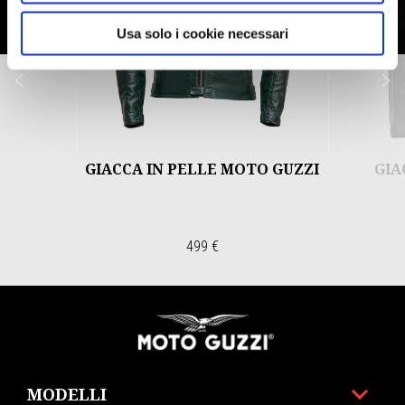
Usa solo i cookie necessari
Precedente
S
GIACCA IN PELLE MOTO GUZZI
GIA
499 €
Piè di pagina
MODELLI