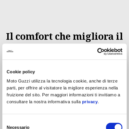
Il comfort che migliora il
viaggio
Progettato, testato e ottimizzato in galleria del vento,
Crosswind ricerca il miglior equilibrio tra
stabilità, prestazioni
Cookie policy
aerodinamiche e comfort acustico
.
Moto Guzzi utilizza la tecnologia cookie, anche di terze
parti, per offrire al visitatore la migliore esperienza nella
Il design avanzato per l’insonorizzazione include generatori di
fruizione del sito. Per maggiori informazioni ti invitiamo a
vortice sul mento, doppia guarnizione intorno alla visiera e alla
consultare la nostra informativa sulla
privacy
.
mentoniera, guanciali antirumore integrati e paranuca studiato
per deviare il vento. Il risultato è una guida più confortevole,
soprattutto sulle lunghe distanze, con una riduzione delle
Selezione
Necessario
frequenze più affaticanti per l’orecchio e una maggiore
del