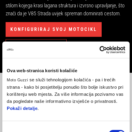
stilom kojega krasi lagana struktura i izvrsno upravljanje, što
znači da je V85 Strada uvijek spreman dominirati cestom.
KONFIGURIRAJ SVOJ MOTOCIKL
PREUZMI KATALOG
Ova web-stranica koristi kolačiće
se služi tehnologijom kolačića - pa i trećih
Moto Guzzi
strana - kako bi posjetitelju ponudio što bolje iskustvo pri
korištenju web mjesta. Za više informacija pozivamo vas
STIL
SVESTRANOST
AGILNOST
da pogledate naše informativno izvješće o privatnosti.
Pokaži detalje
.
Odabir