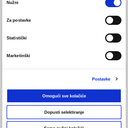
Nužni
pristanka
Za postavke
Statistički
Marketinški
Esencijalna elegancija
Postavke
V85 Strada ostavlja utisak svojim minimalističkim dizajnom koji
Omogući sve kolačiće
potvrđuje praktičnost i nudi odvažan, prepoznatljiv izgled.
Spremnik goriva oblikovan je oko klasičnog E5+
dvocilindričnog agregata s varijabilnim ventilima, a dnevna
Dopusti selektiranje
svjetla ocrtavaju siluetu orla. Stražnji kraj je sužen, dok je
prednji dio definiran niskim blatobranom.