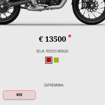
€ 13500
BOJA
:
ROSSO MONZA
Rosso Monza
Verde Legnano
ZAPREMNINA
:
850