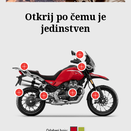
Otkrij po čemu je
jedinstven
Više informac
Više informacija o
Više informac
Više informacija o
Više informacij
Više info
Više informacija o
ROSSO MONZA
VERDE LEGNANO
Odaberi boju: