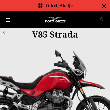
Otkrij Akcije
Idi na glavni izbornik
V85 Strada