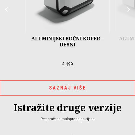
Prethodni
S
ALUMINIJSKI BOČNI KOFER –
ALUMI
DESNI
€ 499
SAZNAJ VIŠE
Istražite druge verzije
Preporučena maloprodajna cijena
Item
1