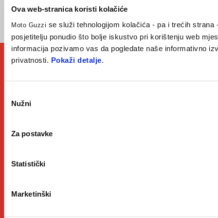
Ova web-stranica koristi kolačiće
KONFIGURIRAJ
REZERVIRAJ
se služi tehnologijom kolačića - pa i trećih strana 
Moto Guzzi
SVOJ MOTO GUZZI
TERMIN SASTANKA
posjetitelju ponudio što bolje iskustvo pri korištenju web mjes
informacija pozivamo vas da pogledate naše informativno iz
privatnosti.
Pokaži detalje
.
Odabir
Nužni
pristanka
Za postavke
Statistički
Marketinški