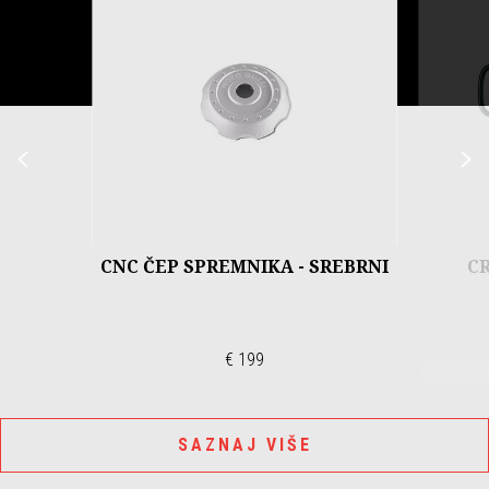
Prethodni
S
CNC ČEP SPREMNIKA - SREBRNI
C
€ 199
SAZNAJ VIŠE