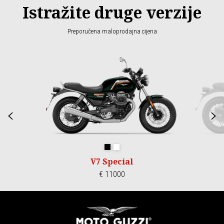
Istražite druge verzije
Preporučena maloprodajna cijena
Item
1
of
2
Prethodni
S
Nero Smeraldo
Bianco 1969
V7 Special
€ 11000
Podnožje