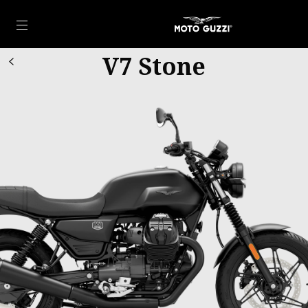
Idi na glavni izbornik
V7 Stone