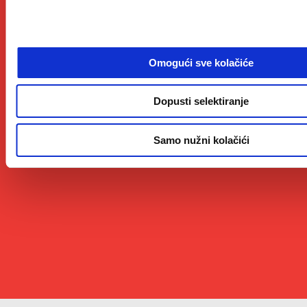
Omogući sve kolačiće
Dopusti selektiranje
Samo nužni kolačići
Item
Item