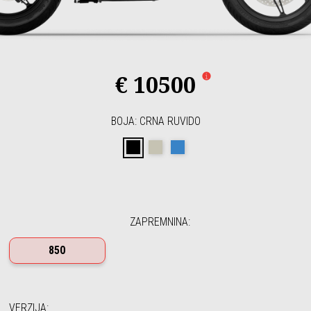
€ 10500
BOJA
:
CRNA RUVIDO
Crna Ruvido
Sabbia Camo
Blu Profondo
ZAPREMNINA
:
850
VERZIJA
: