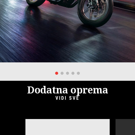
Dodatna oprema
VIDI SVE
Item
1
of
6