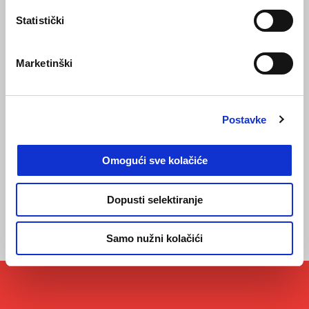
Statistički
Marketinški
Postavke
Omogući sve kolačiće
MY FLIGHT. MY
MOTOGUZZI.
Dopusti selektiranje
Samo nužni kolačići