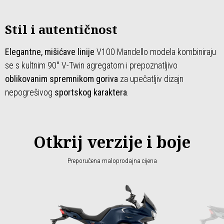
Stil i autentičnost
Elegantne, mišićave linije
V100 Mandello modela kombiniraju
se s kultnim 90° V-Twin agregatom i prepoznatljivo
oblikovanim spremnikom goriva
za upečatljiv dizajn
nepogrešivog
sportskog karaktera
.
Otkrij verzije i boje
Preporučena maloprodajna cijena
Item
1
of
2