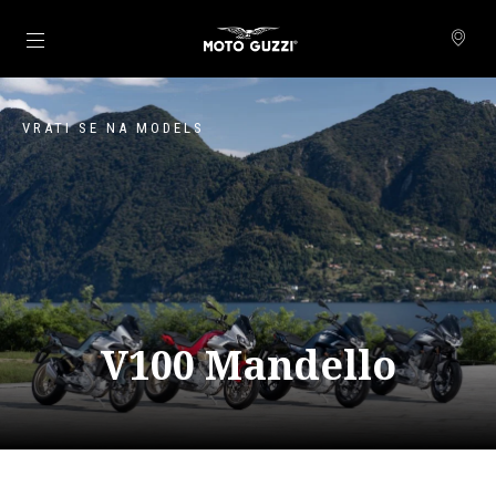
Idi na glavni izbornik
VRATI SE NA MODELS
V100 Mandello