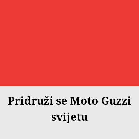
Item
Item
1
1
of
of
Pridruži se Moto Guzzi
1
1
svijetu