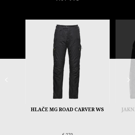
Item
1
of
3
Prethodni
S
HLAČE MG ROAD CARVER WS
JAKN