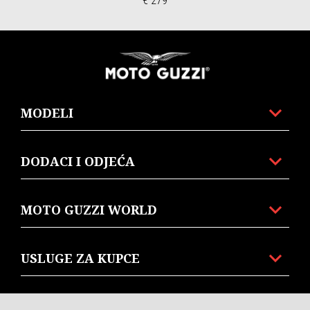
€ 279
Podnožje
MODELI
DODACI I ODJEĆA
MOTO GUZZI WORLD
TESTNA
KONFIGURIRAJ
TERMIN
KATALOG
PRODAVATELJI
USLUGE ZA KUPCE
VOŽNJA
KONTAKT