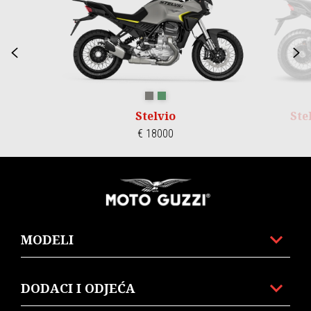
Prethodni
S
GRIGIO CLIMBING
VERDE HIKING
Stelvio
Ste
€ 18000
Podnožje
MODELI
DODACI I ODJEĆA