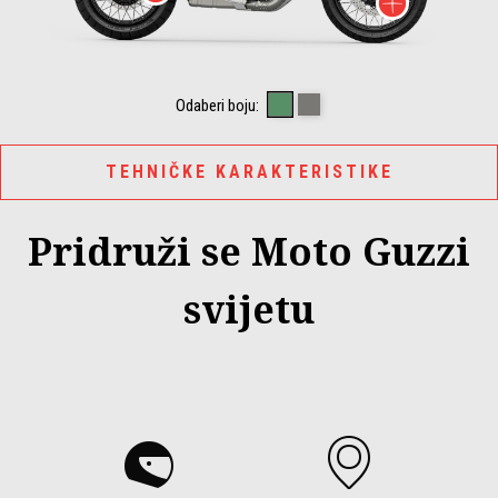
Više i
HIKING GREEN
CLIMBING GREY
Odaberi boju:
TEHNIČKE KARAKTERISTIKE
Pridruži se Moto Guzzi
svijetu