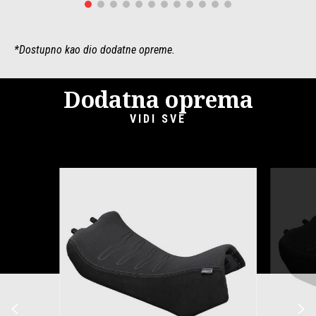
*Dostupno kao dio dodatne opreme.
Dodatna oprema
VIDI SVE
Item
1
of
6
Prethodni
S