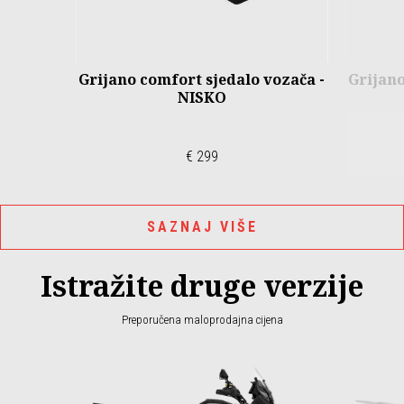
Grijano comfort sjedalo vozača -
Grijano
NISKO
€ 299
SAZNAJ VIŠE
Istražite druge verzije
Preporučena maloprodajna cijena
Item
1
of
2