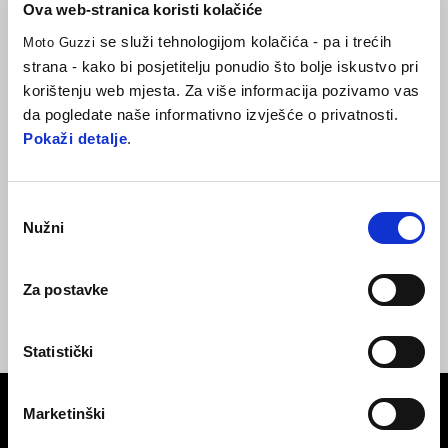
Ova web-stranica koristi kolačiće
se služi tehnologijom kolačića - pa i trećih
Moto Guzzi
strana - kako bi posjetitelju ponudio što bolje iskustvo pri
korištenju web mjesta. Za više informacija pozivamo vas
da pogledate naše informativno izvješće o privatnosti.
Pokaži detalje
.
Odabir
Nužni
pristanka
MG ADVEN VINTAGE
KACIGA
Za postavke
€ 279
Statistički
Podnožje
Marketinški