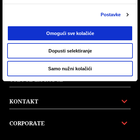
MODELI
Postavke
Omogući sve kolačiće
DODACI I ODJEĆA
Dopusti selektiranje
MOTO GUZZI WORLD
Samo nužni kolačići
USLUGE ZA KUPCE
KONTAKT
CORPORATE