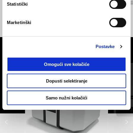
Statistički
GIALLO WADI
GRIGIO YANAR DAG
V85 TT
Marketinški
€ 14500
Postavke
VIDI SVE
Omogući sve kolačiće
Item
1
of
6
Dopusti selektiranje
Samo nužni kolačići
Prethodni
S