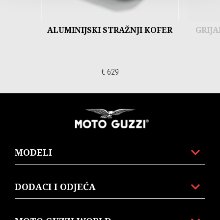
ALUMINIJSKI STRAŽNJI KOFER
GRIJA
€ 629
Podnožje
MODELI
DODACI I ODJEĆA