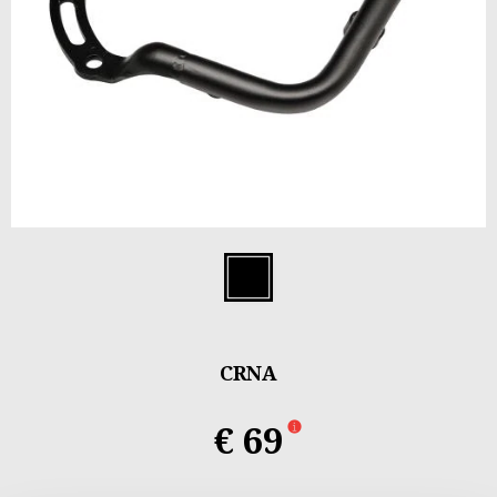
Item
1
Crna
of
1
CRNA
€ 69