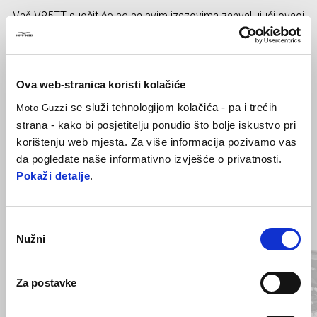
Vaš V85TT suočit će se sa svim izazovima zahvaljujući ovaoj
zaštiti za legendarni Moto Guzzi prijenos.
Ova web-stranica koristi kolačiće
se služi tehnologijom kolačića - pa i trećih
Moto Guzzi
strana - kako bi posjetitelju ponudio što bolje iskustvo pri
korištenju web mjesta. Za više informacija pozivamo vas
da pogledate naše informativno izvješće o privatnosti.
Pokaži detalje
.
Item
1
of
Odabir
3
Nužni
pristanka
Za postavke
Prethodni
S