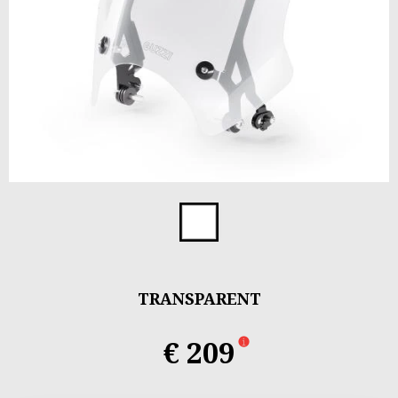
Item
1
Transparent
of
1
TRANSPARENT
€ 209