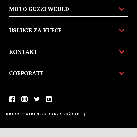
MOTO GUZZI WORLD
USLUGE ZA KUPCE
KONTAKT
CORPORATE
Facebook
Instagram
Twitter
Youtube
HR
ODABERI STRANICU SVOJE DRŽAVE
© Piaggio & C spa - Tutti i diritti riservati - P. IVA
01551260506