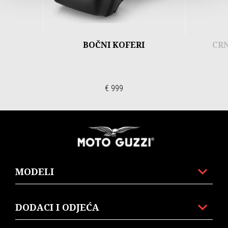
BOČNI KOFERI
CRN
€ 999
Podnožje
MODELI
DODACI I ODJEĆA