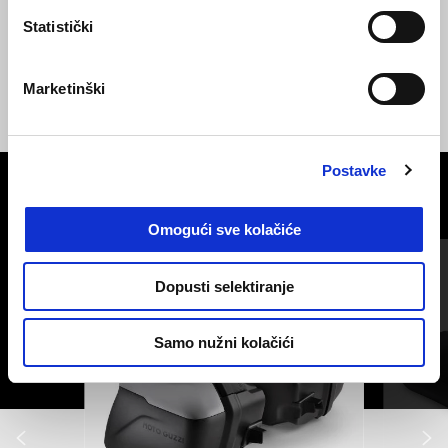
Statistički
Verde Legnano
Grigio Lario
Rosso Monza
Marketinški
V7 Sport
€ 12000
Postavke
VIDI SVE
Omogući sve kolačiće
Item
1
of
6
Dopusti selektiranje
Samo nužni kolačići
Prethodni
S