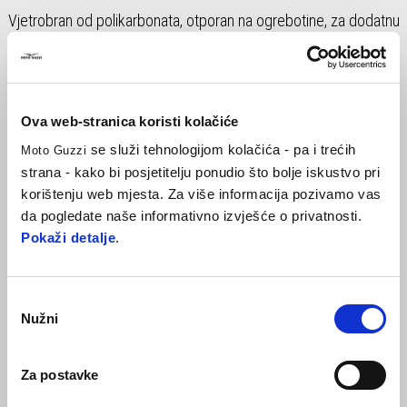
Vjetrobran od polikarbonata, otporan na ogrebotine, za dodatnu
zaštitu od vjetra tijekom vožnje. Oblik je dizajniran tako da
odgovara stilu modela V7 Sport.
Ova web-stranica koristi kolačiće
se služi tehnologijom kolačića - pa i trećih
Moto Guzzi
strana - kako bi posjetitelju ponudio što bolje iskustvo pri
korištenju web mjesta. Za više informacija pozivamo vas
da pogledate naše informativno izvješće o privatnosti.
Pokaži detalje
.
Item
Odabir
1
of
Nužni
1
pristanka
Za postavke