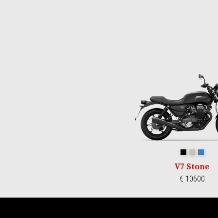
Item
1
of
3
Crna Ruvido
Sabbia C
Blu P
V7 Stone
€ 10500