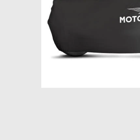
Item
1
of
1