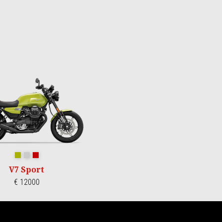
Verde Legnano
Grigio Lario
Rosso Monza
V7 Sport
€ 12000