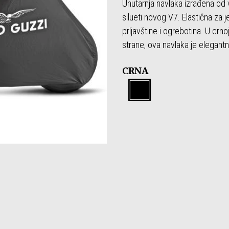
Unutarnja navlaka izrađena od 
silueti novog V7. Elastična za j
prljavštine i ogrebotina. U crn
strane, ova navlaka je elegant
CRNA
Crna