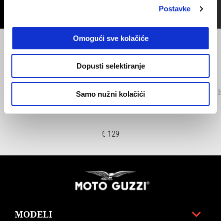
Postavke
Omogući sve kolačiće
Prethodni
S
Dopusti selektiranje
ALUMINIJSKA ZAŠTITA GLAVA
CNC Č
Samo nužni kolačići
CILINDARA - CNC
€ 129
Podnožje
MODELI