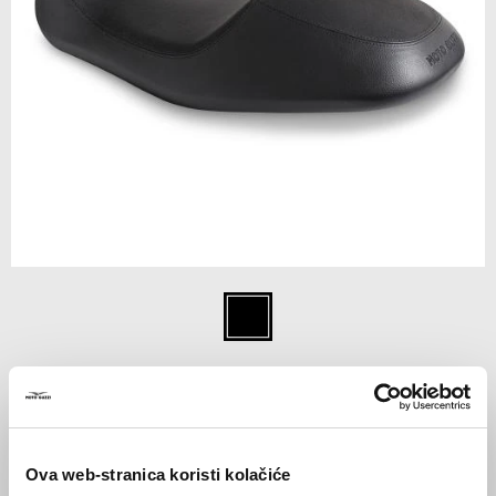
Item
1
Crna
of
1
CRNA
€ 249
Ova web-stranica koristi kolačiće