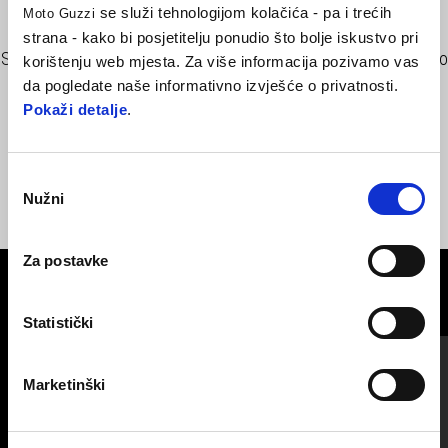
se služi tehnologijom kolačića - pa i trećih
Moto Guzzi
strana - kako bi posjetitelju ponudio što bolje iskustvo pri
Sportsko sjedalo za jednu osobu s prošivenom podstavom. Moto
korištenju web mjesta. Za više informacija pozivamo vas
Guzzi izvezeni logotip. Crne boje.
da pogledate naše informativno izvješće o privatnosti.
Pokaži detalje
.
Odabir
Nužni
pristanka
Za postavke
VIDI SVE
Statistički
Item
1
of
6
Marketinški