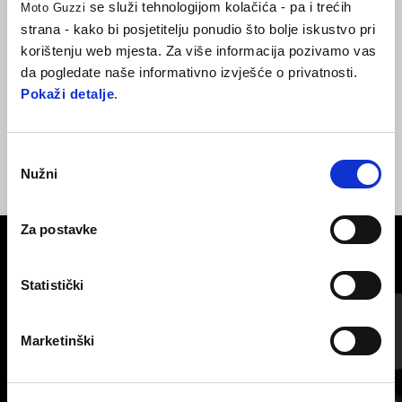
se služi tehnologijom kolačića - pa i trećih
Moto Guzzi
Ovo sjedalo povećava užitak vožnje zahvaljujući nevjerojatnoj
strana - kako bi posjetitelju ponudio što bolje iskustvo pri
završnoj obradi i mekanoj smjesi sjedala. Doživjet ćete potpuno
korištenju web mjesta. Za više informacija pozivamo vas
Moto Guzzi iskustvo i na dužoj vožnji.
da pogledate naše informativno izvješće o privatnosti.
Pokaži detalje
.
Odabir
Nužni
pristanka
Za postavke
VIDI SVE
Statistički
Item
1
of
6
Marketinški