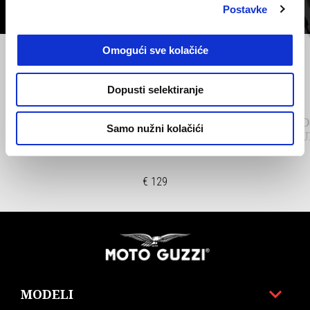
Postavke
Omogući sve kolačiće
Prethodni
S
Dopusti selektiranje
ELEKTRONIČKI
KO
Samo nužni kolačići
PROTUPROVALNI UREĐAJ
PROTU
€ 129
Podnožje
MODELI