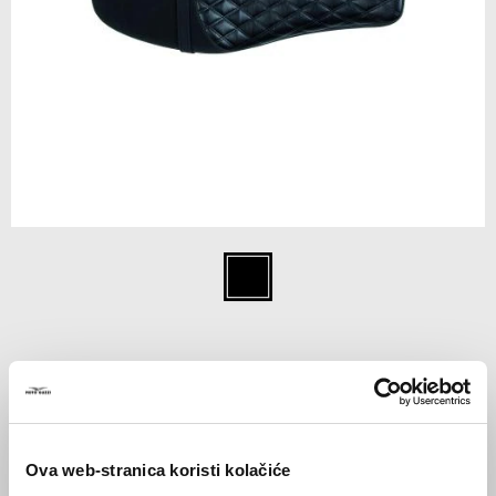
Item
1
Crna
of
1
CRNA
€ 349
Ova web-stranica koristi kolačiće