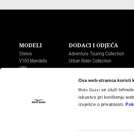
Podnožje
MODELI
DODACI I ODJEĆA
Stelvio
Adventure Touring Collection
V100 Mandello
Urban Rider Collection
V85
V7
Ova web-stranica koristi 
se služi tehnolo
Moto Guzzi
iskustvo pri korištenju we
izvješće o privatnosti.
Pok
Facebook
Instagram
Twitter
Youtube