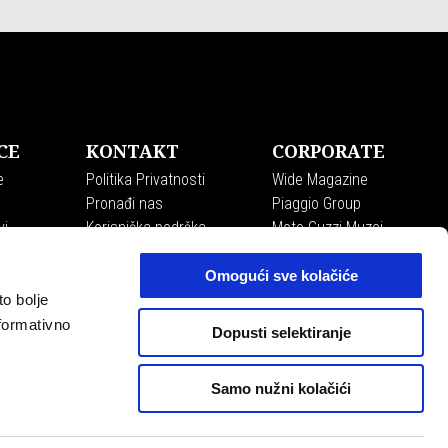
CE
KONTAKT
CORPORATE
e
Politika Privatnosti
Wide Magazine
Pronađi nas
Piaggio Group
vi
Korisnička podrška
Moto Guzzi Muzej
Recall campaigns
Accessibility
Omogući sve kolačiće
to bolje
formativno
Dopusti selektiranje
Samo nužni kolačići
HR
ODABERI STRANICU SVOJE DRŽAVE