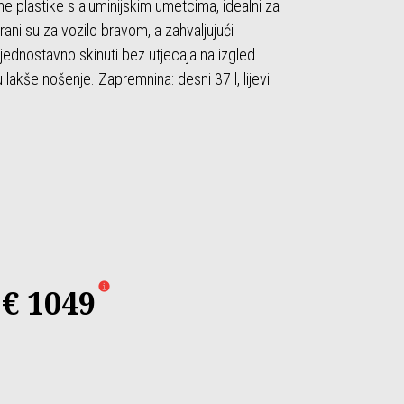
ne plastike s aluminijskim umetcima, idealni za
ani su za vozilo bravom, a zahvaljujući
ednostavno skinuti bez utjecaja na izgled
akše nošenje. Zapremnina: desni 37 l, lijevi
siva
€ 1049