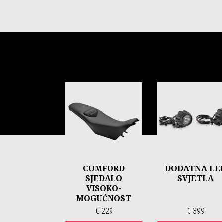
Item
1
of
6
COMFORD
DODATNA LE
SJEDALO
SVJETLA
VISOKO-
MOGUĆNOST
GRIJANJA
€ 229
€ 399