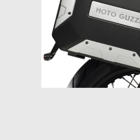
Item
1
of
1