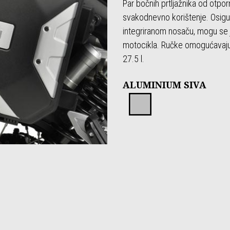
Par bočnih prtljažnika od otpor
svakodnevno korištenje. Osigur
integriranom nosaču, mogu se j
motocikla. Ručke omogućavaju l
27.5 l.
ALUMINIUM SIVA
Aluminium 