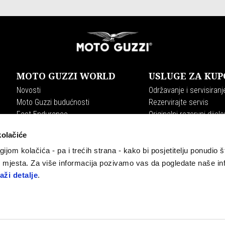
MOTO GUZZI WORLD
USLUGE ZA KUP
Novosti
Održavanje i servisiranj
Moto Guzzi budućnosti
Rezervirajte servis
Fast Endurance
Originalni rezervni dijelo
Moto Guzzi World Club
Plan održavanja
kolačiće
Experience
Premium Warranty
The Clan
gijom kolačića - pa i trećih strana - kako bi posjetitelju ponudio š
Tradition
b mjesta. Za više informacija pozivamo vas da pogledate naše in
Tours
aži detalje
.