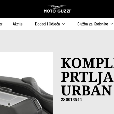
Idi na glavni izborn
or
Akcije
Dodaci i Odjeća
Služba za Korisnike
KOMPL
PRTLJ
URBAN
2S0013544