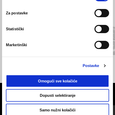
Item
Za postavke
1
of
3
Statistički
Prethodni
S
Marketinški
GIALLO WADI
GRIGIO YANAR DAG
Postavke
V85 TT
€ 14500
Omogući sve kolačiće
Dopusti selektiranje
VIDI SVE
Item
1
Samo nužni kolačići
of
6