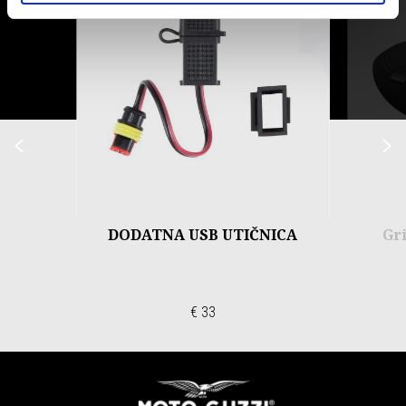
Prethodni
S
DODATNA USB UTIČNICA
Gr
€ 33
Podnožje