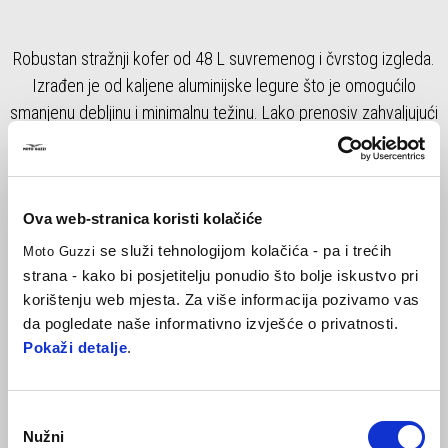
Robustan stražnji kofer od 48 L suvremenog i čvrstog izgleda.
Izrađen je od kaljene aluminijske legure što je omogućilo
smanjenu debljinu i minimalnu težinu. Lako prenosiv zahvaljujući
uvlačivoj ručki integriranoj u sustav zatvaranja. Može primiti
integralnu kacigu. Uključena je aluminijski podložak za ugradnju.
Aluminijski stražnji nosač (2S002307) je obvezan za ugradnju
ovog kofera. Za ugradnju ovog kofera na model V85 Strada
Ova web-stranica koristi kolačiće
obvezna je ugradnja rukohvata (2S002240).
se služi tehnologijom kolačića - pa i trećih
Moto Guzzi
strana - kako bi posjetitelju ponudio što bolje iskustvo pri
korištenju web mjesta. Za više informacija pozivamo vas
da pogledate naše informativno izvješće o privatnosti.
Pokaži detalje
.
Odabir
Nužni
pristanka