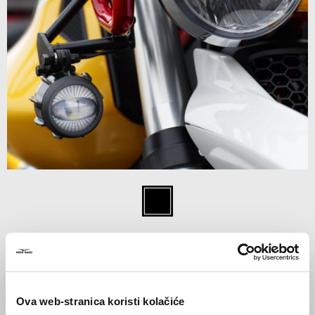
Item
1
Crna
of
1
CRNA
€ 499
Ova web-stranica koristi kolačiće