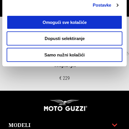
Postavke
Omogući sve kolačiće
Prethodni
S
Dopusti selektiranje
COMFORD SJEDALO
CRN
Samo nužni kolačići
STANDARDNO - MOGUĆNOST
GRIJANJA
€ 229
Podnožje
MODELI