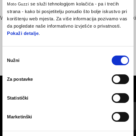
se služi tehnologijom kolačića - pa i trećih
Moto Guzzi
strana - kako bi posjetitelju ponudio što bolje iskustvo pri
Vaš put će uvijek biti osvjetljen s ovim jednostavnim, ali tehnološki
korištenju web mjesta. Za više informacija pozivamo vas
naprednjim svjetlima za V85 TT. uključuje komplet za ugradnju.
da pogledate naše informativno izvješće o privatnosti.
Pokaži detalje
.
Odabir
Nužni
pristanka
Za postavke
VIDI SVE
Statistički
Item
1
of
6
Marketinški