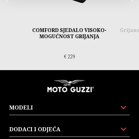
COMFORD SJEDALO VISOKO-
Grijano
MOGUĆNOST GRIJANJA
€ 229
Podnožje
MODELI
DODACI I ODJEĆA