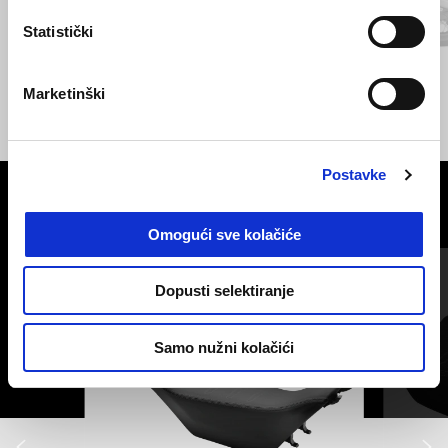
Prethodni
S
Statistički
Crna Ruvido
Sabbia Camo
Blu Profondo
Marketinški
V7 Stone
€ 10500
Postavke
VIDI SVE
Omogući sve kolačiće
Item
1
of
6
Dopusti selektiranje
Samo nužni kolačići
Prethodni
S