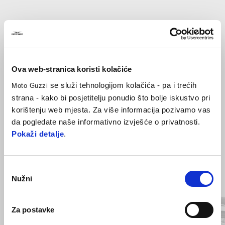
CNC obrađen čep spremnika goriva srebrne boje koji suptilno
naglašava stil i premium osjećaj V7.
Ova web-stranica koristi kolačiće
se služi tehnologijom kolačića - pa i trećih
Moto Guzzi
strana - kako bi posjetitelju ponudio što bolje iskustvo pri
korištenju web mjesta. Za više informacija pozivamo vas
da pogledate naše informativno izvješće o privatnosti.
Pokaži detalje
.
Item
Odabir
1
of
Nužni
pristanka
3
Za postavke