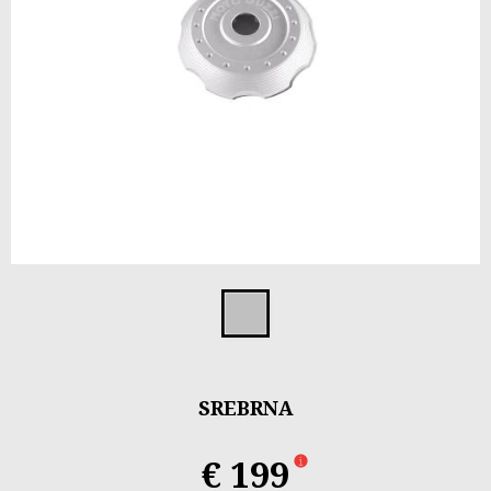
Item
1
Srebrna
of
1
SREBRNA
€ 199