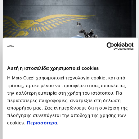
Αυτή η ιστοσελίδα χρησιμοποιεί cookies
Η
χρησιμοποιεί τεχνολογία cookie, και από
Moto Guzzi
τρίτους, προκειμένου να προσφέρει στους επισκέπτες
την καλύτερη εμπειρία στη χρήση του ιστότοπου. Για
περισσότερες πληροφορίες, ανατρέξτε στη δήλωση
απορρήτου μας. Σας ενημερώνουμε ότι η συνέχιση της
Η γκάμα V7 δική σου με όφελος 750€ και με DreamRide
πλοήγησης συνεπάγεται την αποδοχή της χρήσης των
Gold από 4,600€ (Επιτόκιο 0%, ΣΕΠΕ 0%)
cookies.
Περισσότερα
.