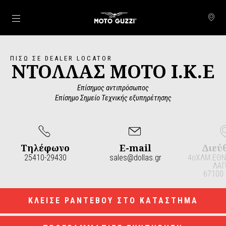
Μετάβαση στο κυρίως περιεχόμενο
ΠΊΣΩ ΣΕ DEALER LOCATOR
ΝΤΟΛΛΑΣ ΜΟΤΟ Ι.Κ.Ε
Επίσημος αντιπρόσωπος
Επίσημο Σημείο Τεχνικής εξυπηρέτησης
Τηλέφωνο
E-mail
Διεύ
25410-29430
sales@dollas.gr
4οΧΛΜ.ΕΘΝ
ΛΑΓ
67100
Item
1
of
4
ΚΛΕΙΣΕ ΡΑΝΤΕΒΟΥ ΣΤΟ ΚΑΤΑΣΤΗΜΑ