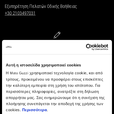
Εξυπηρέτηση Πελατών Οδικής Βοήθειας
+30 2103497031
ΓΡΑΨΤΕ ΣΤΗ MOTO GUZZI
Συμπληρώστε τη φόρμα επικοινωνίας για να στείλετε το
μήνυμά σας.
Αυτή η ιστοσελίδα χρησιμοποιεί cookies
Η
χρησιμοποιεί τεχνολογία cookie, και από
Moto Guzzi
ΚΑΝΤΕ ΚΛΙΚ ΕΔΩ
τρίτους, προκειμένου να προσφέρει στους επισκέπτες
την καλύτερη εμπειρία στη χρήση του ιστότοπου. Για
περισσότερες πληροφορίες, ανατρέξτε στη δήλωση
απορρήτου μας. Σας ενημερώνουμε ότι η συνέχιση της
ΑΙΤΗΣΗ ΕΓΓΡΑΦΩΝ
πλοήγησης συνεπάγεται την αποδοχή της χρήσης των
cookies.
Περισσότερα
.