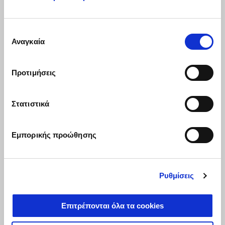
ΖΩΝΗ MG ESSENTIAL
ΚΑΡΦΙΤΣΕΣ MG
Επιλογή
ESSENTIAL ΣΕΤ
Αναγκαία
συγκατάθεσης
Προτιμήσεις
€ 25
€ 23
Στατιστικά
Εμπορικής προώθησης
Ρυθμίσεις
ΚΟΥΠΑ ΑΛΟΥΜΙΝΙΟΥ
ΜΠΡΕΛΟΚ MOTO GUZZI
Επιτρέπονται όλα τα cookies