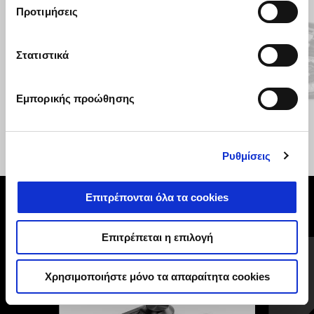
3
Προτιμήσεις
Στατιστικά
Προηγούμενο
Ε
Εμπορικής προώθησης
Rosso Monza
Verde Legnano
V85 Strada
€ 11350
€ 12850
Ρυθμίσεις
Επιτρέπονται όλα τα cookies
ΔΕΣ ΤΑ ΌΛΑ
Επιτρέπεται η επιλογή
Item
1
of
6
Χρησιμοποιήστε μόνο τα απαραίτητα cookies