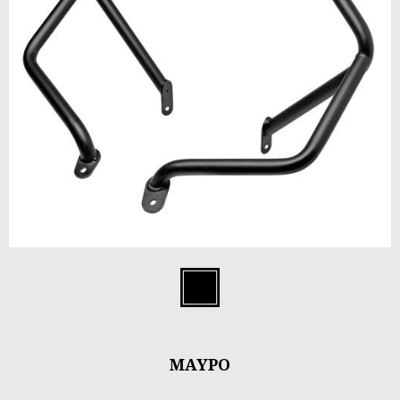
Item
1
Μαύρο
of
1
ΜΑΎΡΟ