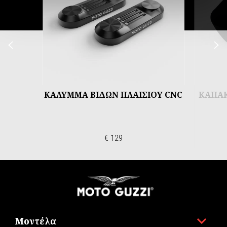
Προηγούμενο
Ε
ΚΑΛΥΜΜΑ ΒΙΔΩΝ ΠΛΑΙΣΙΟΥ CNC
ΚΑΠΑΚ
€ 129
Υποσέλιδο
Μοντέλα