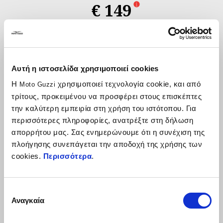
€ 149
Κατασκευασμένα από σωλήνες με φαρδιά τοιχώματα
προστατεύουν τη μηχανή αλλά και τα πόδια του οδηγού. Ο
Αυτή η ιστοσελίδα χρησιμοποιεί cookies
σχεδιασμός του ακολουθεί τις γραμμές τους οχήματος
Η
χρησιμοποιεί τεχνολογία cookie, και από
Moto Guzzi
αρμονικά συνδυάζοντας στυλ και λειτουργικότητα.
τρίτους, προκειμένου να προσφέρει στους επισκέπτες
την καλύτερη εμπειρία στη χρήση του ιστότοπου. Για
περισσότερες πληροφορίες, ανατρέξτε στη δήλωση
απορρήτου μας. Σας ενημερώνουμε ότι η συνέχιση της
πλοήγησης συνεπάγεται την αποδοχή της χρήσης των
cookies.
Περισσότερα
.
Επιλογή
Αναγκαία
συγκατάθεσης
Item
1
of