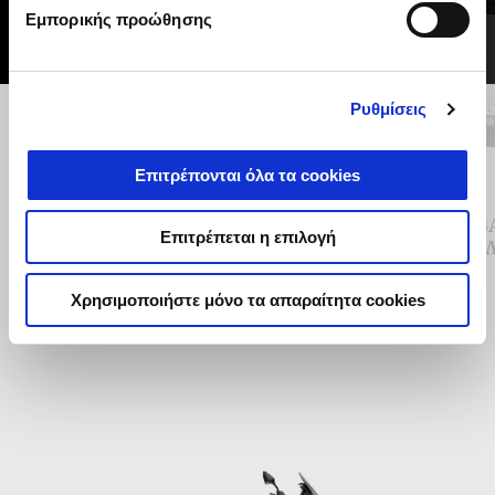
Εμπορικής προώθησης
Ρυθμίσεις
Προηγούμενο
Ε
Επιτρέπονται όλα τα cookies
OPTIMISED CORNERING ABS
Β
Επιτρέπεται η επιλογή
(IMU)
ΑΛ
Χρησιμοποιήστε μόνο τα απαραίτητα cookies
€ 169
Item
1
of
3