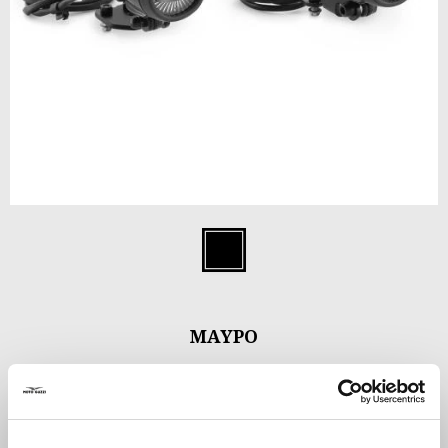
Item
1
Μαύρο
of
1
ΜΑΎΡΟ
€ 299