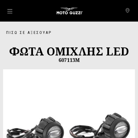
Μετάβαση στο κυρίως περιεχόμενο
ΠΊΣΩ ΣΕ ΑΞΕΣΟΥΆΡ
ΦΩΤΑ ΟΜΙΧΛΗΣ LED
607113M