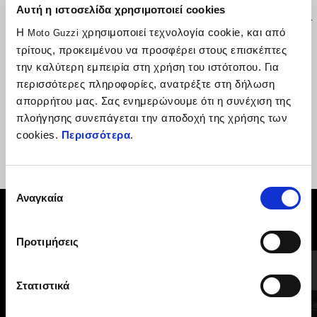
Αυτή η ιστοσελίδα χρησιμοποιεί cookies
Φωτεινά βοηθητικά φώτα LED που βελτιώνουν την ορατότητα
Η
χρησιμοποιεί τεχνολογία cookie, και από
Moto Guzzi
του οδηγού, αλλά και τη συνολική ασφάλεια αφού κάνουν τη
τρίτους, προκειμένου να προσφέρει στους επισκέπτες
μοτοσυκλέτα εμφανή, στους υπόλοιπους χρήστες του οδικού
την καλύτερη εμπειρία στη χρήση του ιστότοπου. Για
δικτύου.
περισσότερες πληροφορίες, ανατρέξτε στη δήλωση
απορρήτου μας. Σας ενημερώνουμε ότι η συνέχιση της
πλοήγησης συνεπάγεται την αποδοχή της χρήσης των
cookies.
Περισσότερα
.
Επιλογή
Αναγκαία
συγκατάθεσης
ΔΕΣ ΤΑ ΌΛΑ
Προτιμήσεις
Item
1
of
6
Στατιστικά