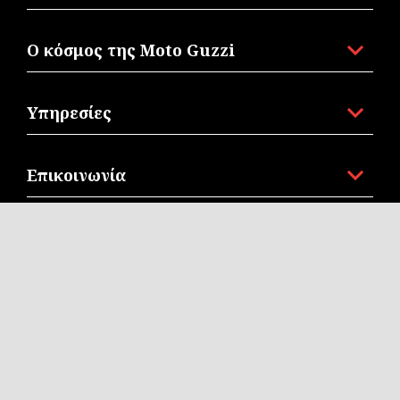
Ο κόσμος της Moto Guzzi
Υπηρεσίες
Επικοινωνία
Corporate
Facebook
Instagram
Twitter
EL
ΕΠΊΛΕΞΕ ΤΗΝ ΤΟΠΙΚΉ ΙΣΤΟΣΕΛΊΔΑ
© Piaggio & C spa - Tutti i diritti riservati - P. IVA
01551260506