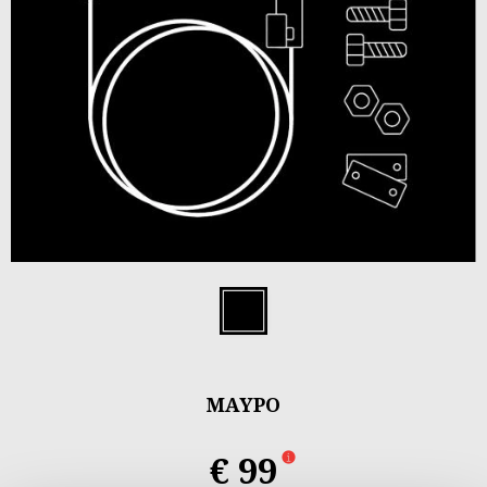
Item
1
Μαύρο
of
1
ΜΑΎΡΟ
€ 99