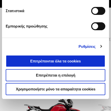
Στατιστικά
Προηγούμενο
Ε
Εμπορικής προώθησης
ΚΑΛΥΜΜΑ ΒΙΔΑΣ ΑΜΟΡΤΙΣΕΡ
ΚΑΛΥΜ
CNC
Ρυθμίσεις
€ 119
Επιτρέπονται όλα τα cookies
Επιτρέπεται η επιλογή
Χρησιμοποιήστε μόνο τα απαραίτητα cookies
Item
1
of
3