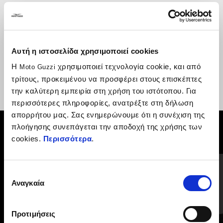
Για την εγκατάσταση των φώτων ομίχλης LED 607113M.
Αυτή η ιστοσελίδα χρησιμοποιεί cookies
Η
χρησιμοποιεί τεχνολογία cookie, και από
Moto Guzzi
τρίτους, προκειμένου να προσφέρει στους επισκέπτες
την καλύτερη εμπειρία στη χρήση του ιστότοπου. Για
περισσότερες πληροφορίες, ανατρέξτε στη δήλωση
απορρήτου μας. Σας ενημερώνουμε ότι η συνέχιση της
πλοήγησης συνεπάγεται την αποδοχή της χρήσης των
ΔΕΣ ΤΑ ΌΛΑ
cookies.
Περισσότερα
.
Item
1
of
6
Επιλογή
Αναγκαία
συγκατάθεσης
Προτιμήσεις