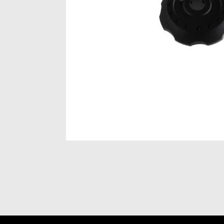
Item
1
of
1