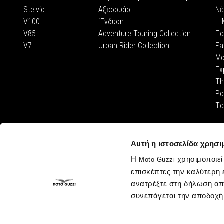
Stelvio
Αξεσουάρ
Νέ
V100
'Ένδυση
H 
V85
Adventure Touring Collection
Πα
V7
Urban Rider Collection
Fa
Mo
Ex
Th
Po
Tα
Αυτή η ιστοσελίδα χρησι
Η
χρησιμοποιεί
Moto Guzzi
επισκέπτες την καλύτερη 
ανατρέξτε στη δήλωση απ
συνεπάγεται την αποδοχή