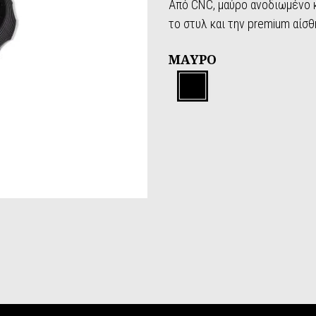
Από CNC, μαύρο ανοδιωμένο κ
το στυλ και την premium αίσθ
ΜΑΎΡΟ
Μαύρο