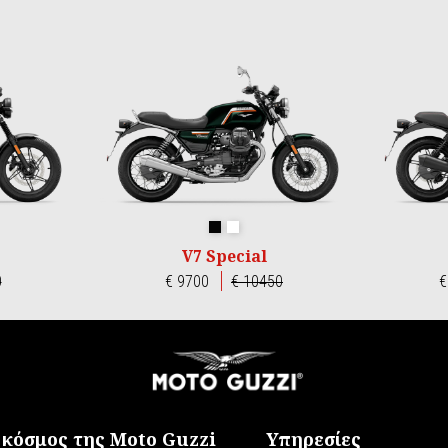
amo
rofondo
Nero Smeraldo
Bianco 1969
V7 Special
0
€ 9700
€ 10450
€
 κόσμος της Moto Guzzi
Υπηρεσίες