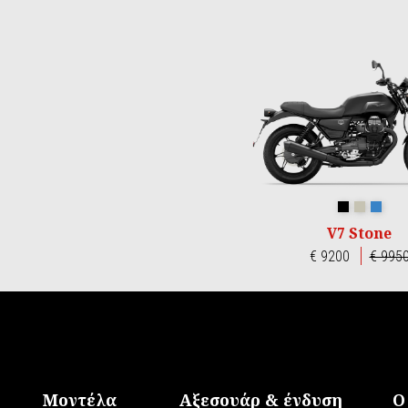
Item
1
of
3
Nero Ruvido
Sabbia C
Blu P
V7 Stone
€ 9200
€ 995
Υποσέλιδο
Μοντέλα
Αξεσουάρ & ένδυση
Ο