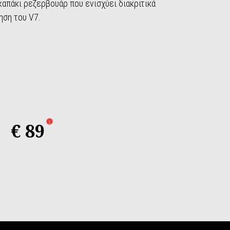
απάκι ρεζερβουάρ που ενισχύει διακριτικά
ηση του V7.
€ 89