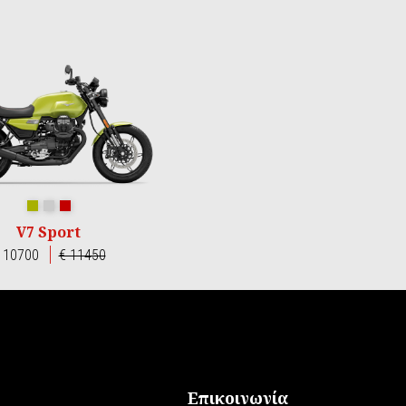
Verde Legnano
Grigio Lario
Rosso Monza
V7 Sport
 10700
€ 11450
Επικοινωνία