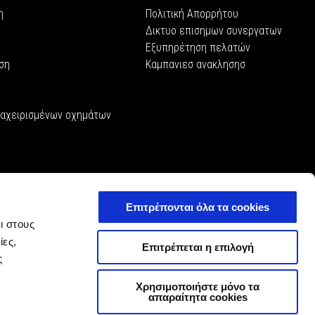
η
Πολιτική Απορρήτου
Δικτυο επισημων συνεργατων
Εξυπηρέτηση πελατών
ση
Kαμπανιεσ ανακλησησ
ταχειρισμένων οχημάτων
Επιτρέπονται όλα τα cookies
ι στους
ίες,
Επιτρέπεται η επιλογή
ς
Χρησιμοποιήστε μόνο τα
απαραίτητα cookies