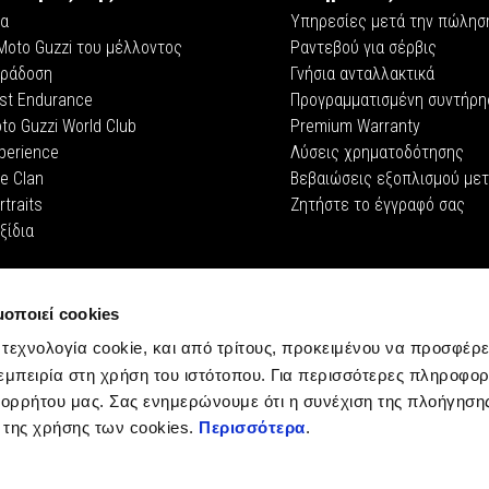
α
Υπηρεσίες μετά την πώλησ
Moto Guzzi του μέλλοντος
Ραντεβού για σέρβις
ράδοση
Γνήσια ανταλλακτικά
st Endurance
Προγραμματισμένη συντήρη
to Guzzi World Club
Premium Warranty
perience
Λύσεις χρηματοδότησης
e Clan
Βεβαιώσεις εξοπλισμού με
rtraits
Ζητήστε το έγγραφό σας
ξίδια
Corporate
μοποιεί cookies
Wide Magazine
 τεχνολογία cookie, και από τρίτους, προκειμένου να προσφέρε
Piaggio Group
εμπειρία στη χρήση του ιστότοπου. Για περισσότερες πληροφορ
Μουσείο Moto Guzzi
ορρήτου μας. Σας ενημερώνουμε ότι η συνέχιση της πλοήγηση
Accessibility
 της χρήσης των cookies.
Περισσότερα
.