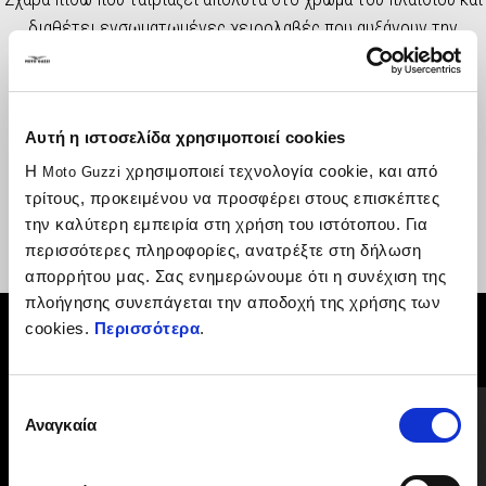
διαθέτει ενσωματωμένες χειρολαβές που αυξάνουν την
ασφάλεια και την άνεση του συνεπιβάτη. Στον κωδικό
περιλαμβάνεται η βάση τοποθέτησης βαλίτσας πίσω 37lt.
Δυνατότητα μεταφοράς έως και 12 κιλά.
Αυτή η ιστοσελίδα χρησιμοποιεί cookies
Η
χρησιμοποιεί τεχνολογία cookie, και από
Moto Guzzi
τρίτους, προκειμένου να προσφέρει στους επισκέπτες
την καλύτερη εμπειρία στη χρήση του ιστότοπου. Για
περισσότερες πληροφορίες, ανατρέξτε στη δήλωση
απορρήτου μας. Σας ενημερώνουμε ότι η συνέχιση της
πλοήγησης συνεπάγεται την αποδοχή της χρήσης των
cookies.
Περισσότερα
.
ΔΕΣ ΤΑ ΌΛΑ
Item
Επιλογή
1
of
Αναγκαία
6
συγκατάθεσης