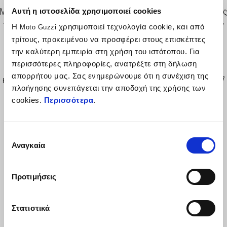
Με το χαρακτηριστικό σχεδιασμό τους σε μαύρο χρώμα, οι νέες
Αυτή η ιστοσελίδα χρησιμοποιεί cookies
τσάντες Moto Guzzi έχουν αναπτυχθεί για να επεκτείνουν την
Η
χρησιμοποιεί τεχνολογία cookie, και από
Moto Guzzi
πολυχρηστικότητα του V7 τόσο για αστικές μετακινήσεις όσο
τρίτους, προκειμένου να προσφέρει στους επισκέπτες
και για τα ταξίδια το Σαββατοκύριακο. Η συνολική
την καλύτερη εμπειρία στη χρήση του ιστότοπου. Για
περισσότερες πληροφορίες, ανατρέξτε στη δήλωση
χωρητικότητα είναι 50L (25L ΑΡ – 25L ΔΞ). Απαραίτητος ο
απορρήτου μας. Σας ενημερώνουμε ότι η συνέχιση της
κωδικός 2S002080 για την τοποθέτηση τους στο V7. Για τα V7
πλοήγησης συνεπάγεται την αποδοχή της χρήσης των
Stone και V7 Sport είναι επίσης απαραίτητος ο κωδικός
cookies.
Περισσότερα
.
2S001594. Στον κωδικό περιλαμβάνεται αδιάβροχο κάλυμμα.
Επιλογή
Αναγκαία
συγκατάθεσης
Προτιμήσεις
Στατιστικά