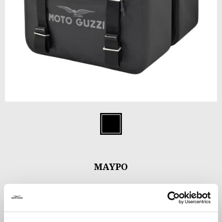
Item
1
Μαύρο
of
1
ΜΑΎΡΟ
€ 449