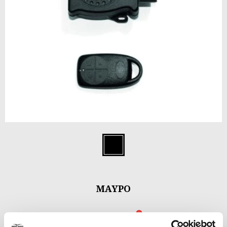
Item
1
Μαύρο
of
1
ΜΑΎΡΟ
€ 129