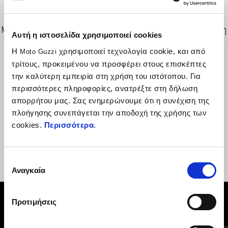
Μικρή μονάδα συναγερμού, προηγμένης τεχνολογίας με εύκολη
Αυτή η ιστοσελίδα χρησιμοποιεί cookies
τοποθέτηση στο όχημα. Διαθέτει σύστημα αυτοτροφοδοσίας
Η
χρησιμοποιεί τεχνολογία cookie, και από
Moto Guzzi
και χαμηλή κατανάλωση ενέργειας. Στον κωδικό
τρίτους, προκειμένου να προσφέρει στους επισκέπτες
περιλαμβάνεται τηλεχειριστήριο. Η σειρήνα ενεργοποιείται
την καλύτερη εμπειρία στη χρήση του ιστότοπου. Για
χάρη στον αισθητήρα κίνησης που διαθέτει. Το κιτ
περισσότερες πληροφορίες, ανατρέξτε στη δήλωση
εγκατάστασης πωλείται ξεχωριστά.
απορρήτου μας. Σας ενημερώνουμε ότι η συνέχιση της
πλοήγησης συνεπάγεται την αποδοχή της χρήσης των
cookies.
Περισσότερα
.
Επιλογή
Αναγκαία
συγκατάθεσης
Προτιμήσεις
ΔΕΣ ΤΑ ΌΛΑ
Item