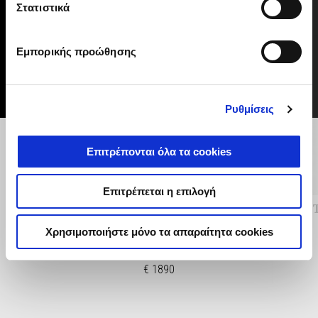
Στατιστικά
1
of
6
Εμπορικής προώθησης
Ρυθμίσεις
Προηγούμενο
Ε
Επιτρέπονται όλα τα cookies
Επιτρέπεται η επιλογή
SKETCH BIKE KIT - LA NORMALE
ΜΑΝΕΤ
Χρησιμοποιήστε μόνο τα απαραίτητα cookies
€ 1890