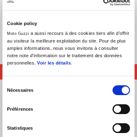
des solutions techniques innovantes.
La Moto Guzzi V7 Sport est proposée au prix de 10 999€,
sortie d'usine, TVA comprise et sera disponible dans les
Cookie policy
concessions de l'aigle de Mandello à partir du mois d'avril
a aussi recours à des cookies tiers afin d’offrir
Moto Guzzi
2025.
au visiteur la meilleure exploitation du site. Pour de plus
amples informations, nous vous invitons à consulter
notre note d’information sur le traitement des données
personnelles.
Voir les détails
.
PRÉ-COMMANDER MAINTENANT
Sélection
Nécessaires
du
consentement
MOTO GUZZI V7 SPORT
Préférences
La gamme V7 2025 a bénéficié d’une mise à jour significative
avec l’arrivée d’un nouveau modèle portant un nom légendaire
Statistiques
dans l’histoire de Moto Guzzi. Découvrez la nouvelle V7 Sport,