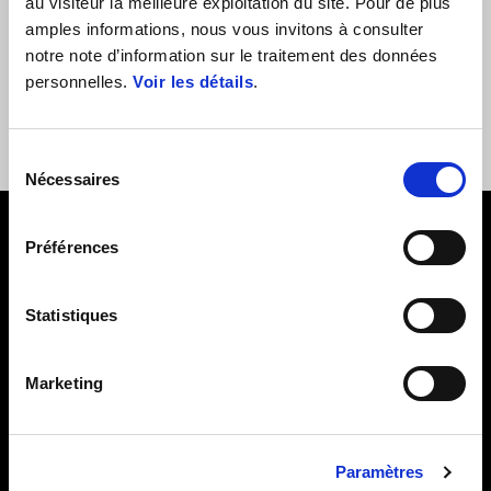
au visiteur la meilleure exploitation du site. Pour de plus
amples informations, nous vous invitons à consulter
OOPS!
La page que vous cherchez n'existe pas.
notre note d’information sur le traitement des données
Retournez sur la
page d'accueil
du site ou utilisez la barre de
personnelles.
Voir les détails
.
recherche.
Sélection
Nécessaires
du
consentement
Pied de page
Préférences
Statistiques
MODÈLES
Marketing
PROMOTIONS ET FINANCEMENTS
ACCESSOIRES ET VÊTEMENTS
Paramètres