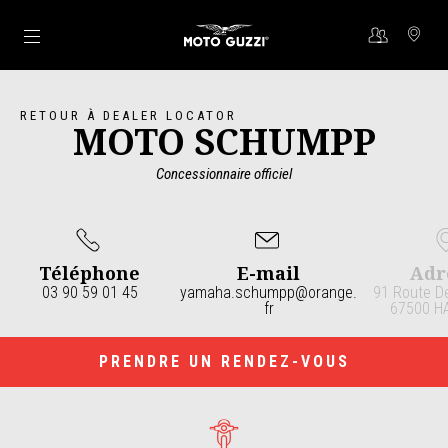
Aller au contenu principal
RETOUR À DEALER LOCATOR
MOTO SCHUMPP
Concessionnaire officiel
Téléphone
E-mail
Adr
03 90 59 01 45
yamaha.schumpp@orange.
91 Route De
fr
67500 H
Item
1
of
4
PRENDRE UN RENDEZ-VOUS