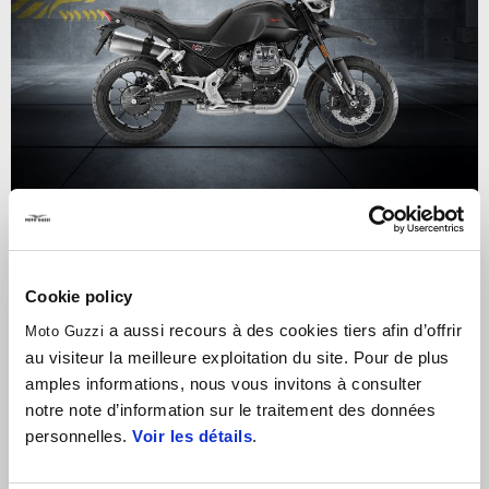
V85 À PARTIR DE 149€/MOIS OU 1500€ D'AVANTAGE
Cookie policy
CLIENT
a aussi recours à des cookies tiers afin d’offrir
Moto Guzzi
au visiteur la meilleure exploitation du site. Pour de plus
amples informations, nous vous invitons à consulter
notre note d’information sur le traitement des données
personnelles.
Voir les détails
.