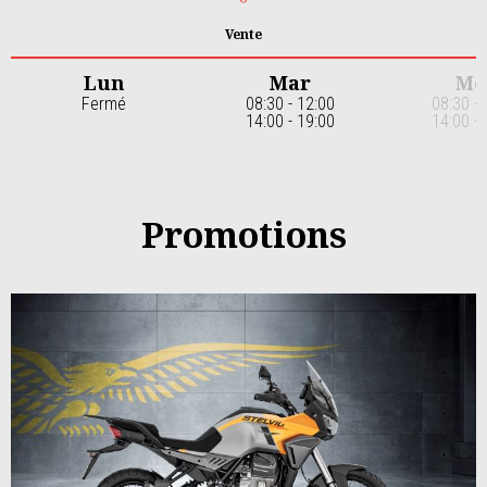
Vente
Lun
Mar
Me
Fermé
08:30 - 12:00
08:30 - 
14:00 - 19:00
14:00 - 
Item
1
of
7
Promotions