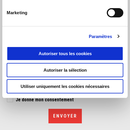
Je comprends que je ne peux donner un consentement valable que si j'ai 16
ans ou plus. À cet égard, en remplissant le champ indiqué ci-dessous, je
Marketing
déclare que j'ai atteint cette limite d'âge. À propos du traitement de mes
données à caractère personnel à des fins de marketing et envoi de matériel
promotionnel, y compris ciblé, sur les produits et les services, les initiatives
et les événements, pour la réalisation d'études de marché et d'enquêtes sur
Paramètres
la satisfaction de la clientèle menées par Piaggio & C. S.p.A. ou par ses
Filiales, nommées à cette fin, sous-traitants du traitement (alinéa D), n° 8 de
l'information sur la protection des données à caractère personnel :
Autoriser tous les cookies
Je donne mon accord
À propos du traitement de mes données à caractère personnel destiné à
Autoriser la sélection
l'envoi d'offres ciblées sur la base de mes préférences, habitudes, goûts et
exigences par Piaggio & C. S.p.A. ou ses Filiales, nommées à cette fin, sous-
traitants du traitement (alinéa D), n° 9 de l'information sur la protection des
Utiliser uniquement les cookies nécessaires
données à caractère personnel
Je donne mon consentement
ENVOYER