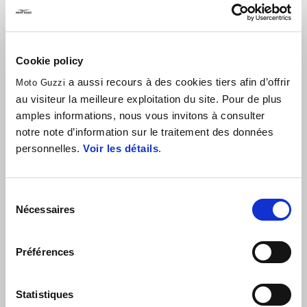
Merci de remplir ce champs sans espace
Pays*
Cookie policy
a aussi recours à des cookies tiers afin d’offrir
Moto Guzzi
au visiteur la meilleure exploitation du site. Pour de plus
Email*
amples informations, nous vous invitons à consulter
notre note d’information sur le traitement des données
personnelles.
Voir les détails
.
Exemple : yourname@example.com
Laissez-nous un message*
Sélection
Nécessaires
du
consentement
Lire les informations en application des
Préférences
articles 13 et 14 du règlement (UE) 2016/679
("GDPR")
Statistiques