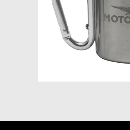
Item
1
of
1