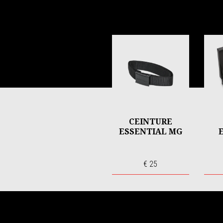
Item
1
of
5
CEINTURE
ESSENTIAL MG
€ 25
Pied de page