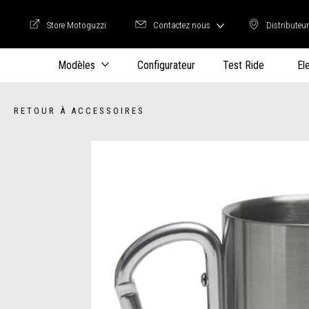
Store Motoguzzi
Contactez nous
Distributeu
Store Motoguzzi
Distrib
Modèles
Configurateur
Test Ride
El
RETOUR À ACCESSOIRES