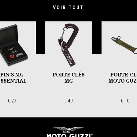
VOIR TOUT
PIN'S MG
PORTE CLÉS
PORTE-CL
ESSENTIAL
MG
MOTO GUZ
€ 23
€ 49
€ 10