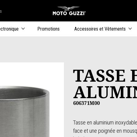
rs
Aller au co
uteurs
ectronique
Promotions
Accessoires et Vêtements
TASSE 
ALUMI
606371M00
Tasse en aluminium inoxydable 
face et une poignée en mousqu