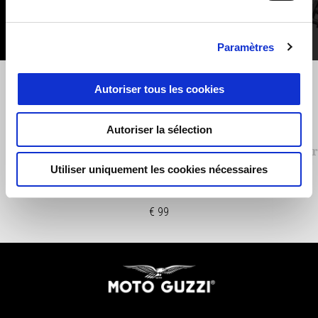
Paramètres
Précédent
S
Autoriser tous les cookies
Autoriser la sélection
Collier de guidon
Cr
Utiliser uniquement les cookies nécessaires
€ 99
Pied de page