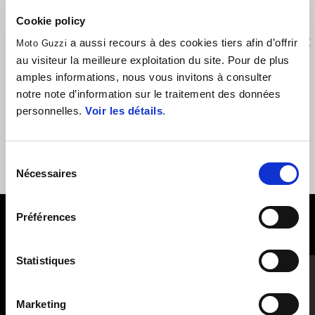
Cookie policy
Tentez le trajet le plus long dans un confort maximal, en utilisant
a aussi recours à des cookies tiers afin d’offrir
Moto Guzzi
une selle en composé technique. Cette selle n'affecte pas la
au visiteur la meilleure exploitation du site. Pour de plus
amples informations, nous vous invitons à consulter
position du siège sur le véhicule.
notre note d’information sur le traitement des données
personnelles.
Voir les détails
.
Sélection
Nécessaires
du
consentement
Préférences
VOIR TOUT
Item
Statistiques
1
of
6
Marketing